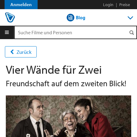
Anmelden
Login
|
Preise
Blog
DVD-Verleih im Abo
DVD-Verleih aLaCarte
Zurück
Streamen
Vier Wände für Zwei
Shop
Freundschaft auf dem zweiten Blick!