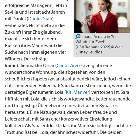
erfolgreiche Managerin, lebt in
Sevilla und ist seit acht Jahren
mit Daniel (
Daniel Grao
)
verheiratet. Nicht mehr an die
Zukunft ihrer Ehe glaubend,
Juana Acosta in 'Vier
macht sie sich hinter dem
Wände für Zwei'
Rücken ihres Mannes auf die
(USA/Kanada 2022) © Walt
Suche nach ihren eigenen vier
Disney Studios
Wänden. Der schräge
Immobilienmakler Óscar (
Carlos Areces
) zeigt ihr eine
wunderschöne Wohnung, die abgesehen von den
scheußlichen Tapeten zwar absolut perfekt wäre, jedoch einen
entscheidenden Haken hat: Sara kann erst einziehen, wenn die
derzeitige Eigentümerin Lola (
Kiti Mánver
) verstorben ist. Sara
trifft sich mit Lola, die sich als wortgewandte, kettenrauchende
und freigeistige Überlebende eines dreifachen Bypasses
herausstellt. Eine Naturgewalt, deren Lebensfreude und
Leidenschaft mit Saras eher konservativer Einstellung
kollidiert. Als Sara entdeckt, dass ihr Mann sie betrügt, sucht sie
Trost und Rat bei Lola, der ähnliches widerfuhr. Die beiden