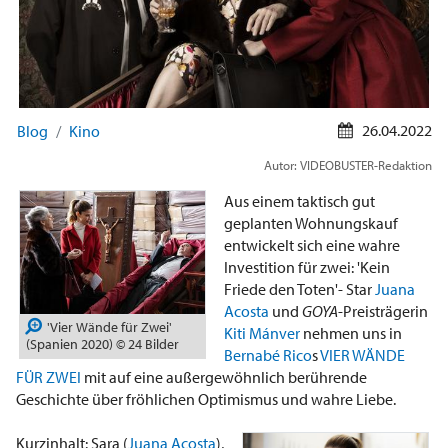
26.04.2022
Blog
Kino
Autor: VIDEOBUSTER-Redaktion
Aus einem taktisch gut
geplanten Wohnungskauf
entwickelt sich eine wahre
Investition für zwei: 'Kein
Friede den Toten'- Star
Juana
Acosta
und
GOYA
-Preisträgerin
'Vier Wände für Zwei'
Kiti Mánver
nehmen uns in
(Spanien 2020) © 24 Bilder
Bernabé Rico
s
VIER WÄNDE
FÜR ZWEI
mit auf eine außergewöhnlich berührende
Geschichte über fröhlichen Optimismus und wahre Liebe.
Kurzinhalt: Sara (
Juana Acosta
),