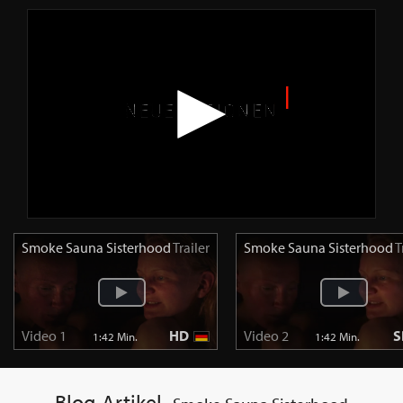
Smoke Sauna Sisterhood
Trailer
Smoke Sauna Sisterhood
T
Video 1
HD
Video 2
S
1:42 Min.
1:42 Min.
Blog-Artikel