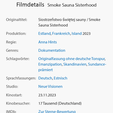
Filmdetails
Smoke Sauna Sisterhood
Originaltitel:
Siostrzeństwo świętej sauny / Smoke
Sauna Sisterhood
Produktion:
Estland
,
Frankreich
,
Island
2023
Regie:
Anna Hints
Genres:
Dokumentation
Schlagwörter:
Originalfassung ohne deutsche Tonspur
,
Emanzipation
,
Skandinavien
,
Sundance-
prämiert
Sprachfassungen:
Deutsch
,
Estnisch
Studio:
Neue Visionen
Kinostart:
23.11.2023
Kinobesucher:
17 Tausend (Deutschland)
IMDb:
Zur Sterne-Bewertung