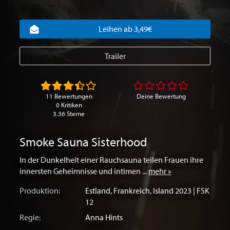
Leihen ab 3,49€
Trailer
11 Bewertungen
Deine Bewertung
0 Kritiken
3.36 Sterne
Smoke Sauna Sisterhood
In der Dunkelheit einer Rauchsauna teilen Frauen ihre
innersten Geheimnisse und intimen ...
mehr »
Produktion:
Estland
,
Frankreich
,
Island
2023 | FSK
12
Regie:
Anna Hints