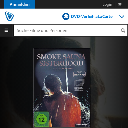
Anmelden
Login
|
DVD-Verleih aLaCarte
DVD-Verleih im Abo
Streamen
Shop
Blog