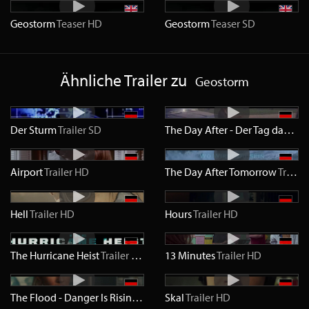
Geostorm
Teaser
HD
Geostorm
Teaser
SD
Ähnliche Trailer zu
Geostorm
Der Sturm
Trailer
SD
The Day After - Der Tag danach
Airport
Trailer
HD
The Day After Tomorrow
Trailer
Hell
Trailer
HD
Hours
Trailer
HD
The Hurricane Heist
Trailer
HD
13 Minutes
Trailer
HD
The Flood - Danger Is Rising
Trailer
Skal
HD
Trailer
HD