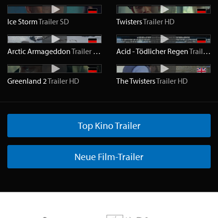
Ice Storm
Trailer
SD
Twisters
Trailer
HD
Arctic Armageddon
Trailer
HD
Acid - Tödlicher Regen
Trailer
H
Greenland 2
Trailer
HD
The Twisters
Trailer
HD
Top Kino Trailer
Neue Film-Trailer