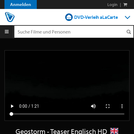
Anmelden
Login
|
DVD-Verleih aLaCarte
DVD-Verleih im Abo
Streamen
Shop
Blog
Geostorm - Teaser Englisch HD