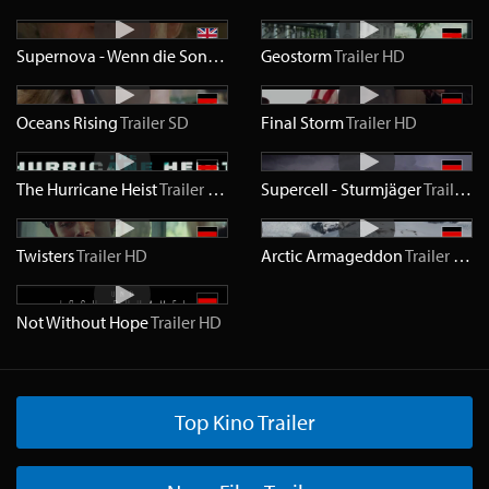
Supernova - Wenn die Sonne explodiert
Geostorm
Trailer
Trailer
SD
HD
Oceans Rising
Trailer
SD
Final Storm
Trailer
HD
The Hurricane Heist
Trailer
HD
Supercell - Sturmjäger
Trailer
H
Twisters
Trailer
HD
Arctic Armageddon
Trailer
HD
Not Without Hope
Trailer
HD
Top Kino Trailer