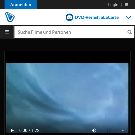
Anmelden
Login
|
DVD-Verleih aLaCarte
DVD-Verleih im Abo
Streamen
Shop
Blog