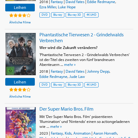
2016
|
Fantasy
|
David Yates
|
Eddie Redmayne
,
Ezra Miller
,
Luke Hope
Leihen
DVD
Blu-ray
Blu-ray 3D
4K UHD
Ähnliche Filme
Phantastische Tierwesen 2 - Grindelwalds
Verbrechen
Wer wird die Zukunft verändern?
'Phantastische Tierwesen 2 - Grindelwalds Verbrechen'
ist der Titel des zweiten von fünf brandneuen
Abenteuern ...
mehr »
2018
|
Fantasy
|
David Yates
|
Johnny Depp
,
Eddie Redmayne
,
Jude Law
Leihen
DVD
Blu-ray
Blu-ray 3D
4K UHD
Ähnliche Filme
Der Super Mario Bros. Film
Mit 'Der Super Mario Bros. Film' präsentieren
'Illumination' und 'Nintendo' einen so actiongeladenen
wie ...
mehr »
2023
|
Fantasy
,
Kids
,
Animation
|
Aaron Horvath
,