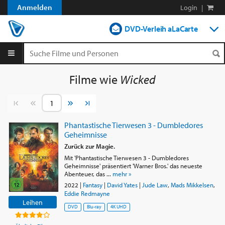
Anmelden
Login
|
DVD-Verleih aLaCarte
DVD-Verleih im Abo
Streamen
Filme wie
Wicked
Shop
Vorherige Seite
Nächste Seite
Blog
Phantastische Tierwesen 3 - Dumbledores
Geheimnisse
Zurück zur Magie.
Mit 'Phantastische Tierwesen 3 - Dumbledores
Geheimnisse' präsentiert 'Warner Bros.' das neueste
Abenteuer, das ...
mehr »
2022
|
Fantasy
|
David Yates
|
Jude Law
,
Mads Mikkelsen
,
Eddie Redmayne
Leihen
DVD
Blu-ray
4K UHD