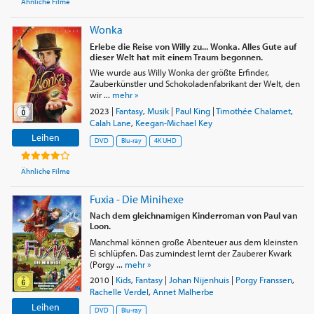
Ähnliche Filme
Wonka
Erlebe die Reise von Willy zu... Wonka. Alles Gute auf
dieser Welt hat mit einem Traum begonnen.
Wie wurde aus Willy Wonka der größte Erfinder,
Zauberkünstler und Schokoladenfabrikant der Welt, den
wir ...
mehr »
2023
|
Fantasy
,
Musik
|
Paul King
|
Timothée Chalamet
,
Calah Lane
,
Keegan-Michael Key
Leihen
DVD
Blu-ray
4K UHD
Ähnliche Filme
Fuxia - Die Minihexe
Nach dem gleichnamigen Kinderroman von Paul van
Loon.
Manchmal können große Abenteuer aus dem kleinsten
Ei schlüpfen. Das zumindest lernt der Zauberer Kwark
(Porgy ...
mehr »
2010
|
Kids
,
Fantasy
|
Johan Nijenhuis
|
Porgy Franssen
,
Rachelle Verdel
,
Annet Malherbe
Leihen
DVD
Blu-ray