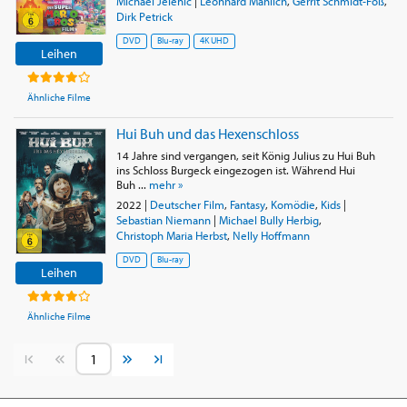
Michael Jelenic
|
Leonhard Mahlich
,
Gerrit Schmidt-Foß
,
Dirk Petrick
DVD
Blu-ray
4K UHD
Leihen
Ähnliche Filme
Hui Buh und das Hexenschloss
14 Jahre sind vergangen, seit König Julius zu Hui Buh
ins Schloss Burgeck eingezogen ist. Während Hui
Buh ...
mehr »
2022
|
Deutscher Film
,
Fantasy
,
Komödie
,
Kids
|
Sebastian Niemann
|
Michael Bully Herbig
,
Christoph Maria Herbst
,
Nelly Hoffmann
DVD
Blu-ray
Leihen
Ähnliche Filme
Vorherige Seite
Nächste Seite