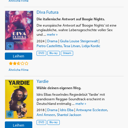
Ähnliche Filme
Diva Futura
Die italienische Antwort auf Boogie Nights.
Die europäische Antwort auf 'Boogie Nights' ist eine
unglaubliche, wahre Lebensgeschichte voller Sex
und ...
mehr »
2024
|
Drama
|
Giulia Louise Steigerwalt
|
Pietro Castellitto
,
Tesa Litvan
,
Lidija Kordic
DVD
Blu-ray
Stream
Leihen
Ähnliche Filme
Yardie
Wähle deinen eigenen Weg.
Idris Elbas fesselndes Regiedebüt 'Yardie' mit
grandiosem Reggae-Soundtrack erscheint in
Deutschland erstmalig ...
mehr »
2018
|
Drama
|
Idris Elba
|
Antwayne Eccleston
,
Aml Ameen
,
Shantol Jackson
DVD
Blu-ray
Leihen