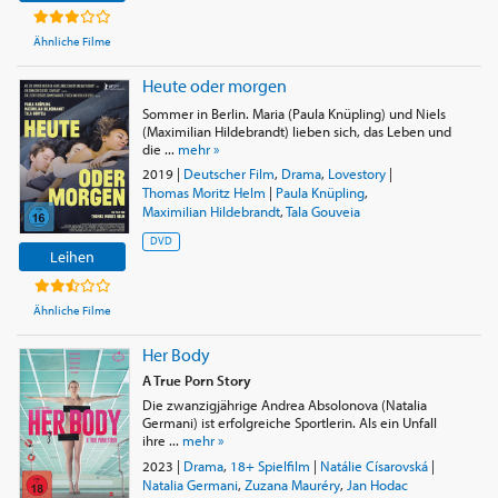
Ähnliche Filme
Heute oder morgen
Sommer in Berlin. Maria (Paula Knüpling) und Niels
(Maximilian Hildebrandt) lieben sich, das Leben und
die ...
mehr »
2019
|
Deutscher Film
,
Drama
,
Lovestory
|
Thomas Moritz Helm
|
Paula Knüpling
,
Maximilian Hildebrandt
,
Tala Gouveia
DVD
Leihen
Ähnliche Filme
Her Body
A True Porn Story
Die zwanzigjährige Andrea Absolonova (Natalia
Germani) ist erfolgreiche Sportlerin. Als ein Unfall
ihre ...
mehr »
2023
|
Drama
,
18+ Spielfilm
|
Natálie Císarovská
|
Natalia Germani
,
Zuzana Mauréry
,
Jan Hodac