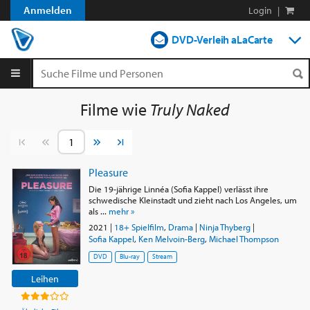
Anmelden
Login
|
DVD-Verleih aLaCarte
DVD-Verleih im Abo
Streamen
Filme wie
Truly Naked
Shop
Vorherige Seite
Nächste Seite
Blog
Pleasure
Die 19-jährige Linnéa (Sofia Kappel) verlässt ihre
schwedische Kleinstadt und zieht nach Los Angeles, um
als ...
mehr »
2021
|
18+ Spielfilm
,
Drama
|
Ninja Thyberg
|
Sofia Kappel
,
Ken Melvoin-Berg
,
Michael Thompson
DVD
Blu-ray
Stream
Leihen