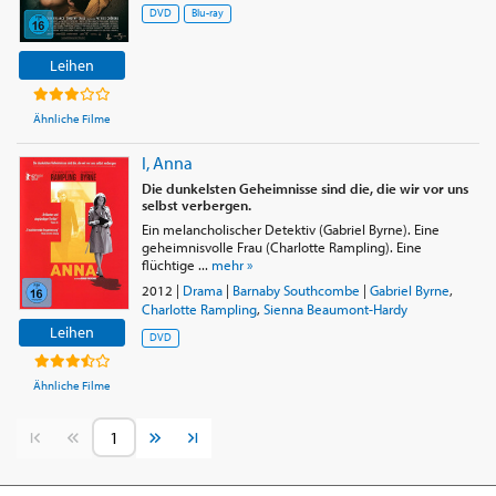
DVD
Blu-ray
Leihen
Ähnliche Filme
I, Anna
Die dunkelsten Geheimnisse sind die, die wir vor uns
selbst verbergen.
Ein melancholischer Detektiv (Gabriel Byrne). Eine
geheimnisvolle Frau (Charlotte Rampling). Eine
flüchtige ...
mehr »
2012
|
Drama
|
Barnaby Southcombe
|
Gabriel Byrne
,
Charlotte Rampling
,
Sienna Beaumont-Hardy
Leihen
DVD
Ähnliche Filme
Vorherige Seite
Nächste Seite