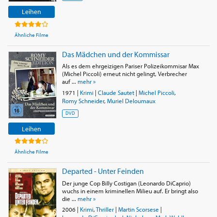
Leihen
Ähnliche Filme
Das Mädchen und der Kommissar
Als es dem ehrgeizigen Pariser Polizeikommisar Max
(Michel Piccoli) erneut nicht gelingt, Verbrecher
auf ...
mehr »
1971
|
Krimi
|
Claude Sautet
|
Michel Piccoli
,
Romy Schneider
,
Muriel Deloumaux
DVD
Leihen
Ähnliche Filme
Departed - Unter Feinden
Der junge Cop Billy Costigan (Leonardo DiCaprio)
wuchs in einem kriminellen Milieu auf. Er bringt also
die ...
mehr »
2006
|
Krimi
,
Thriller
|
Martin Scorsese
|