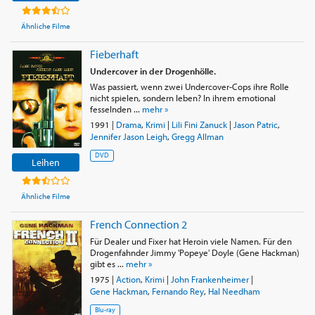
Ähnliche Filme
Fieberhaft
Undercover in der Drogenhölle.
Was passiert, wenn zwei Undercover-Cops ihre Rolle
nicht spielen, sondern leben? In ihrem emotional
fesselnden ...
mehr »
1991
|
Drama
,
Krimi
|
Lili Fini Zanuck
|
Jason Patric
,
Jennifer Jason Leigh
,
Gregg Allman
DVD
Leihen
Ähnliche Filme
French Connection 2
Für Dealer und Fixer hat Heroin viele Namen. Für den
Drogenfahnder Jimmy 'Popeye' Doyle (Gene Hackman)
gibt es ...
mehr »
1975
|
Action
,
Krimi
|
John Frankenheimer
|
Gene Hackman
,
Fernando Rey
,
Hal Needham
Blu-ray