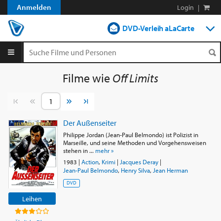
Anmelden
Login
|
DVD-Verleih aLaCarte
DVD-Verleih im Abo
Streamen
Filme wie
Off Limits
Shop
Vorherige Seite
Nächste Seite
Blog
Der Außenseiter
Philippe Jordan (Jean-Paul Belmondo) ist Polizist in
Marseille, und seine Methoden und Vorgehensweisen
stehen in ...
mehr »
1983
|
Action
,
Krimi
|
Jacques Deray
|
Jean-Paul Belmondo
,
Henry Silva
,
Jean Herman
DVD
Leihen