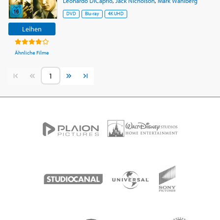
Leonardo DiCaprio
,
Jack Nicholson
,
Mark Wahlberg
DVD
Blu-ray
4K UHD
Leihen
Ähnliche Filme
Vorherige Seite
Nächste Seite