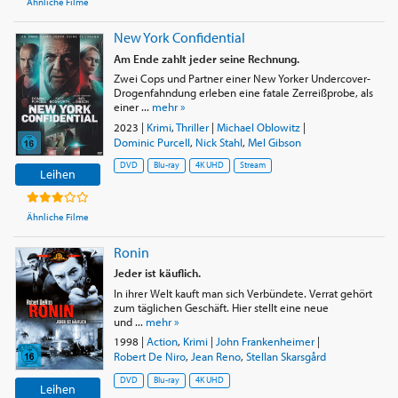
Ähnliche Filme
New York Confidential
Am Ende zahlt jeder seine Rechnung.
Zwei Cops und Partner einer New Yorker Undercover-
Drogenfahndung erleben eine fatale Zerreißprobe, als
einer ...
mehr »
2023
|
Krimi
,
Thriller
|
Michael Oblowitz
|
Dominic Purcell
,
Nick Stahl
,
Mel Gibson
DVD
Blu-ray
4K UHD
Stream
Leihen
Ähnliche Filme
Ronin
Jeder ist käuflich.
In ihrer Welt kauft man sich Verbündete. Verrat gehört
zum täglichen Geschäft. Hier stellt eine neue
und ...
mehr »
1998
|
Action
,
Krimi
|
John Frankenheimer
|
Robert De Niro
,
Jean Reno
,
Stellan Skarsgård
DVD
Blu-ray
4K UHD
Leihen