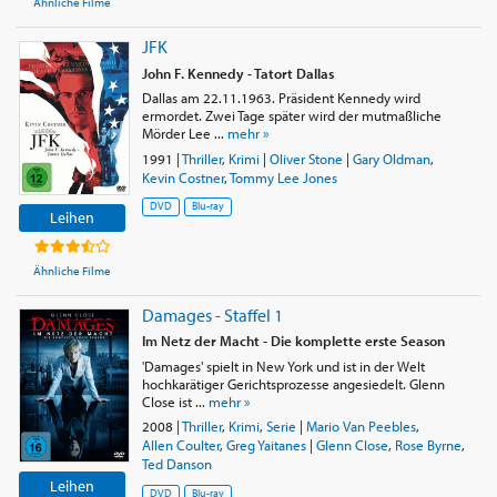
Ähnliche Filme
JFK
John F. Kennedy - Tatort Dallas
Dallas am 22.11.1963. Präsident Kennedy wird
ermordet. Zwei Tage später wird der mutmaßliche
Mörder Lee ...
mehr »
1991
|
Thriller
,
Krimi
|
Oliver Stone
|
Gary Oldman
,
Kevin Costner
,
Tommy Lee Jones
DVD
Blu-ray
Leihen
Ähnliche Filme
Damages - Staffel 1
Im Netz der Macht - Die komplette erste Season
'Damages' spielt in New York und ist in der Welt
hochkarätiger Gerichtsprozesse angesiedelt. Glenn
Close ist ...
mehr »
2008
|
Thriller
,
Krimi
,
Serie
|
Mario Van Peebles
,
Allen Coulter
,
Greg Yaitanes
|
Glenn Close
,
Rose Byrne
,
Ted Danson
Leihen
DVD
Blu-ray