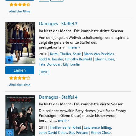
Ähnliche Filme
Damages - Staffel 3
Im Netz der Macht - Die komplette dritte Season
Von den jüngsten Weltwirtschaftsereignissen inspiriert,
zeigt die gefeierte dritte Staffel des
preisgekrönten ...
mehr »
2010
|
Krimi
,
Thriller
,
Serie
|
Mario Van Peebles
,
Todd A. Kessler
,
Timothy Busfield
|
Glenn Close
,
Tate Donovan
,
Lily Tomlin
Leihen
DVD
Ähnliche Filme
Damages - Staffel 4
Im Netz der Macht - Die komplette vierte Season
Die brillante Anwältin Patty Hewes (zweifache Emmy-
Preisträgerin Glenn Close) musste bisher weder
beruflich ...
mehr »
2011
|
Thriller
,
Serie
,
Krimi
|
Lawrence Trilling
,
John David Coles
,
Guy Ferland
|
Glenn Close
,