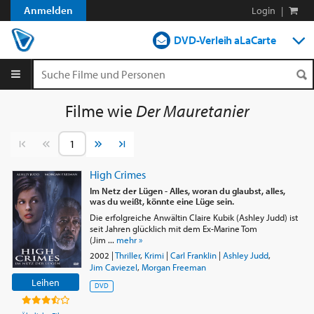
Anmelden
Login
|
DVD-Verleih aLaCarte
DVD-Verleih im Abo
Streamen
Filme wie
Der Mauretanier
Shop
Vorherige Seite
Nächste Seite
Blog
High Crimes
Im Netz der Lügen - Alles, woran du glaubst, alles,
was du weißt, könnte eine Lüge sein.
Die erfolgreiche Anwältin Claire Kubik (Ashley Judd) ist
seit Jahren glücklich mit dem Ex-Marine Tom
(Jim ...
mehr »
2002
|
Thriller
,
Krimi
|
Carl Franklin
|
Ashley Judd
,
Jim Caviezel
,
Morgan Freeman
Leihen
DVD