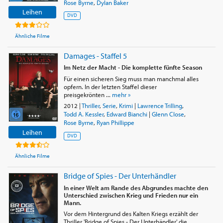
Rose Byrne
,
Dylan Baker
Leihen
DVD
Ähnliche Filme
Damages - Staffel 5
Im Netz der Macht - Die komplette fünfte Season
Für einen sicheren Sieg muss man manchmal alles
opfern. In der letzten Staffel dieser
preisgekrönten ...
mehr »
2012
|
Thriller
,
Serie
,
Krimi
|
Lawrence Trilling
,
Todd A. Kessler
,
Edward Bianchi
|
Glenn Close
,
Rose Byrne
,
Ryan Phillippe
Leihen
DVD
Ähnliche Filme
Bridge of Spies - Der Unterhändler
In einer Welt am Rande des Abgrundes machte den
Unterschied zwischen Krieg und Frieden nur ein
Mann.
Vor dem Hintergrund des Kalten Kriegs erzählt der
Thriller 'Bridge of Spies - Der Unterhändler' die