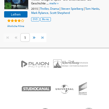
Geschichte ...
mehr »
2015
|
Thriller
,
Drama
|
Steven Spielberg
|
Tom Hanks
,
Mark Rylance
,
Scott Shepherd
Leihen
DVD
Blu-ray
Ähnliche Filme
Vorherige Seite
Nächste Seite