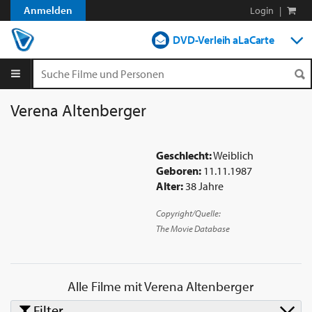
Anmelden
Login
|
DVD-Verleih aLaCarte
DVD-Verleih im Abo
Streamen
Verena Altenberger
Shop
Geschlecht:
Weiblich
Blog
Geboren:
11.11.1987
Alter:
38 Jahre
Copyright/Quelle:
The Movie Database
Alle Filme mit
Verena Altenberger
Filter