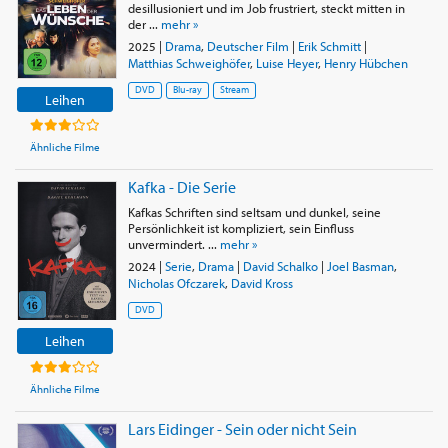
desillusioniert und im Job frustriert, steckt mitten in
der ...
mehr »
2025
|
Drama
,
Deutscher Film
|
Erik Schmitt
|
Matthias Schweighöfer
,
Luise Heyer
,
Henry Hübchen
DVD
Blu-ray
Stream
Leihen
Ähnliche Filme
Kafka - Die Serie
Kafkas Schriften sind seltsam und dunkel, seine
Persönlichkeit ist kompliziert, sein Einfluss
unvermindert. ...
mehr »
2024
|
Serie
,
Drama
|
David Schalko
|
Joel Basman
,
Nicholas Ofczarek
,
David Kross
DVD
Leihen
Ähnliche Filme
Lars Eidinger - Sein oder nicht Sein