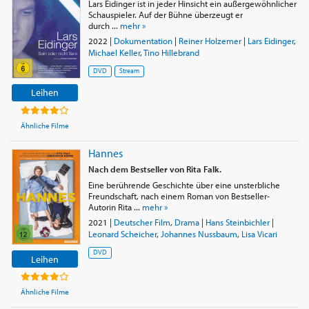
Lars Eidinger ist in jeder Hinsicht ein außergewöhnlicher
Schauspieler. Auf der Bühne überzeugt er
durch ...
mehr »
2022
|
Dokumentation
|
Reiner Holzemer
|
Lars Eidinger
,
Michael Keller
,
Tino Hillebrand
DVD
Stream
Leihen
Ähnliche Filme
Hannes
Nach dem Bestseller von Rita Falk.
Eine berührende Geschichte über eine unsterbliche
Freundschaft, nach einem Roman von Bestseller-
Autorin Rita ...
mehr »
2021
|
Deutscher Film
,
Drama
|
Hans Steinbichler
|
Leonard Scheicher
,
Johannes Nussbaum
,
Lisa Vicari
DVD
Leihen
Ähnliche Filme