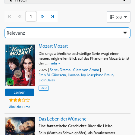
Vorherige Seite
Nächste Seite
x 8
Mozart Mozart
Die ungewöhnliche sechsteilige Serie wagt einen
neuen, originellen Blick auf das Phänomen Mozart: Er ist
der ...
mehr »
2025
|
Serie
,
Drama
|
Clara von Arnim
|
Eren M. Güvercin
,
Havana Joy Josephine Braun
,
Eidin Jalali
DVD
Leihen
Ähnliche Filme
Das Leben der Wünsche
Eine fantastische Geschichte über die Liebe.
Felix (Matthias Schweighöfer), als Familienvater