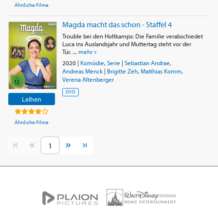
Ähnliche Filme
Magda macht das schon - Staffel 4
Trouble bei den Holtkamps: Die Familie verabschiedet
Luca ins Auslandsjahr und Muttertag steht vor der
Tür. ...
mehr »
2020
|
Komödie
,
Serie
|
Sebastian Andrae
,
Andreas Menck
|
Brigitte Zeh
,
Matthias Komm
,
Verena Altenberger
DVD
Leihen
Ähnliche Filme
Vorherige Seite
Nächste Seite