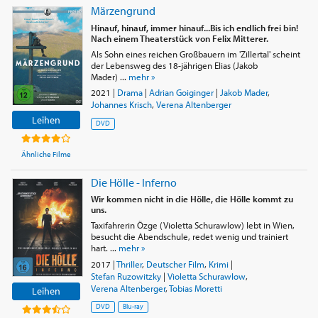
Märzengrund
Hinauf, hinauf, immer hinauf...Bis ich endlich frei bin!
Nach einem Theaterstück von Felix Mitterer.
Als Sohn eines reichen Großbauern im 'Zillertal' scheint
der Lebensweg des 18-jährigen Elias (Jakob
Mader) ...
mehr »
2021
|
Drama
|
Adrian Goiginger
|
Jakob Mader
,
Johannes Krisch
,
Verena Altenberger
Leihen
DVD
Ähnliche Filme
Die Hölle - Inferno
Wir kommen nicht in die Hölle, die Hölle kommt zu
uns.
Taxifahrerin Özge (Violetta Schurawlow) lebt in Wien,
besucht die Abendschule, redet wenig und trainiert
hart. ...
mehr »
2017
|
Thriller
,
Deutscher Film
,
Krimi
|
Stefan Ruzowitzky
|
Violetta Schurawlow
,
Verena Altenberger
,
Tobias Moretti
Leihen
DVD
Blu-ray