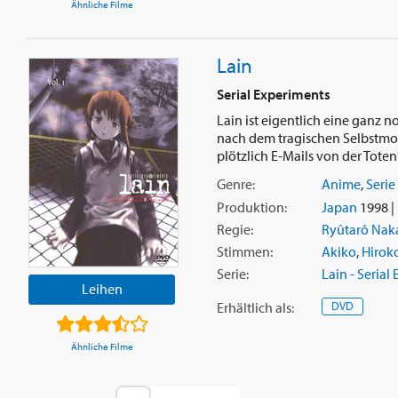
Ähnliche Filme
Lain
Serial Experiments
Lain ist eigentlich eine ganz n
nach dem tragischen Selbstmor
plötzlich E-Mails von der Toten. 
Genre:
Anime
,
Serie
Produktion:
Japan
1998 |
Regie:
Ryûtarô Na
Stimmen:
Akiko
,
Hirok
Serie:
Lain - Serial
Leihen
Erhältlich
als
:
DVD
Ähnliche Filme