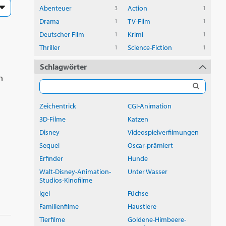
Abenteuer
Action
3
1
Drama
TV-Film
1
1
Deutscher Film
Krimi
1
1
Thriller
Science-Fiction
1
1
Schlagwörter
n
Zeichentrick
CGI-Animation
3D-Filme
Katzen
Disney
Videospielverfilmungen
Sequel
Oscar-prämiert
Erfinder
Hunde
Walt-Disney-Animation-
Unter Wasser
Studios-Kinofilme
Igel
Füchse
Familienfilme
Haustiere
Tierfilme
Goldene-Himbeere-