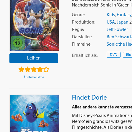
Nachdem sich Sonic in 'Green Hil
Genre:
Kids
,
Fantasy
Produktion:
USA
,
Japan
2
Regie:
Jeff Fowler
Darsteller:
Ben Schwart
Filmreihe:
Sonic the H
Erhältlich
als
:
DVD
Blu
Leihen
Ähnliche Filme
Findet Dorie
Alles andere kannste vergess
Mit Disney-Pixars Animationsh
Nemo' ein grandios witziges W
Filmgeschichte: Als Dorie (in d