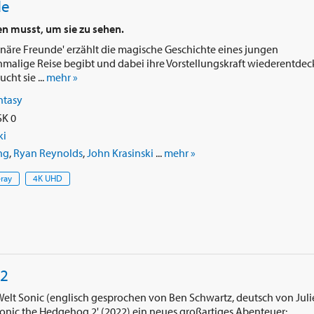
de
en musst, um sie zu sehen.
inäre Freunde' erzählt die magische Geschichte eines jungen
nmalige Reise begibt und dabei ihre Vorstellungskraft wiederentdeck
cht sie ...
mehr »
ntasy
SK 0
ki
ng
,
Ryan Reynolds
,
John Krasinski
...
mehr »
-ray
4K UHD
 2
 Welt Sonic (englisch gesprochen von Ben Schwartz, deutsch von Jul
'Sonic the Hedgehog 2' (2022) ein neues großartiges Abenteuer: