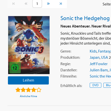
Vorherige Seite
Nächste Seite
Seit
Sonic the Hedgehog
Neues Abenteuer. Neuer Rival
Sonic, Knuckles und Tails tre
mysteriöser Bösewicht, der über
jeder Hinsicht unterlegen sind, 
Genre:
Kids
,
Fantasy
Produktion:
Japan
,
USA
2
Regie:
Jeff Fowler
Darsteller:
Julien Bam
,
Filmreihe:
Sonic the H
Leihen
Erhältlich
als
:
DVD
Blu
Ähnliche Filme