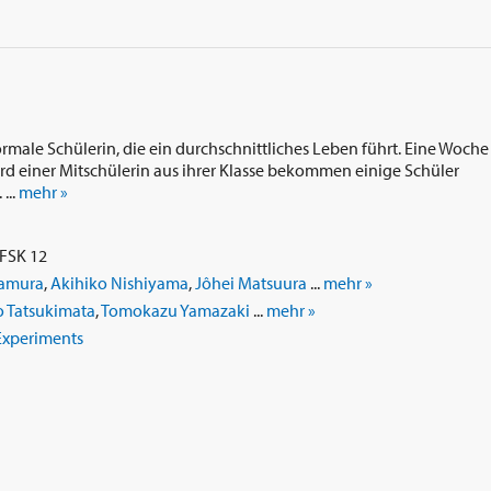
ormale Schülerin, die ein durchschnittliches Leben führt. Eine Woche
d einer Mitschülerin aus ihrer Klasse bekommen einige Schüler
...
mehr »
 FSK 12
kamura
,
Akihiko Nishiyama
,
Jôhei Matsuura
...
mehr »
o Tatsukimata
,
Tomokazu Yamazaki
...
mehr »
 Experiments