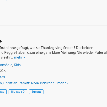
g.
Truthähne gefragt, wie sie Thanksgiving finden? Die beiden
d Reggie haben dazu eine ganz klare Meinung: Nie wieder Puter al
ie ihr ...
mehr »
omödie
,
Kids
SK 6
ard
an
,
Christian Tramitz
,
Nora Tschirner
...
mehr »
-ray
Blu-ray 3D
Stream