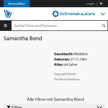
Anmelden
Login
|
DVD-Verleih aLaCarte
DVD-Verleih im Abo
Streamen
Samantha Bond
Shop
Geschlecht:
Weiblich
Blog
Geboren:
27.11.1961
Alter:
64 Jahre
Copyright/Quelle:
The Movie Database
Alle Filme mit
Samantha Bond
Filter