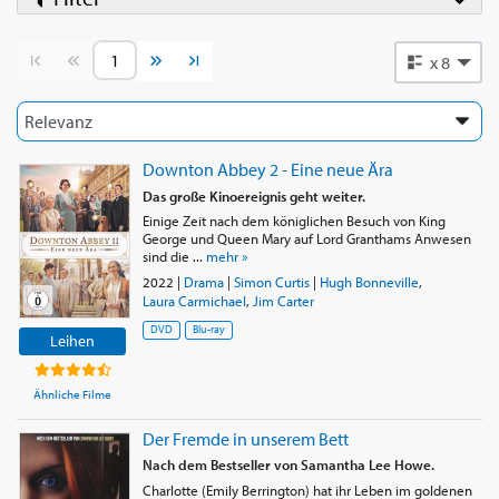
Vorherige Seite
Nächste Seite
x 8
Downton Abbey 2 - Eine neue Ära
Das große Kinoereignis geht weiter.
Einige Zeit nach dem königlichen Besuch von King
George und Queen Mary auf Lord Granthams Anwesen
sind die ...
mehr »
2022
|
Drama
|
Simon Curtis
|
Hugh Bonneville
,
Laura Carmichael
,
Jim Carter
DVD
Blu-ray
Leihen
Ähnliche Filme
Der Fremde in unserem Bett
Nach dem Bestseller von Samantha Lee Howe.
Charlotte (Emily Berrington) hat ihr Leben im goldenen