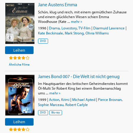
Jane Austens Emma
Schön, klug und reich, mit einem gemütlichen Zuhause
und einem glücklichen Wesen schien Emma
Woodhouse (Kate ...
mehr »
1996
|
Drama
,
Lovestory
,
TV-Film
|
Diarmuid Lawrence
|
Kate Beckinsale
,
Mark Strong
,
Olivia Williams
DVD
Leihen
Ähnliche Filme
James Bond 007 - Die Welt ist nicht genug
Im Hauptquartier des britischen Geheimdienstes kommt
Öl-Multi Sir Robert King bei einem Bombenanschlag
ums ...
mehr »
1999
|
Action
,
Krimi
|
Michael Apted
|
Pierce Brosnan
,
Sophie Marceau
,
Robert Carlyle
DVD
Blu-ray
Leihen