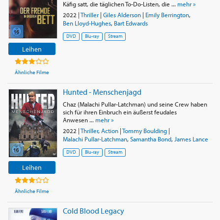
Käfig satt, die täglichen To-Do-Listen, die ...
mehr »
2022
|
Thriller
|
Giles Alderson
|
Emily Berrington
,
Ben Lloyd-Hughes
,
Bart Edwards
DVD
Blu-ray
Stream
Leihen
Ähnliche Filme
Hunted - Menschenjagd
Chaz (Malachi Pullar-Latchman) und seine Crew haben
sich für ihren Einbruch ein äußerst feudales
Anwesen ...
mehr »
2022
|
Thriller
,
Action
|
Tommy Boulding
|
Malachi Pullar-Latchman
,
Samantha Bond
,
James Lance
DVD
Blu-ray
Stream
Leihen
Ähnliche Filme
Cold Blood Legacy