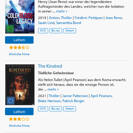
Henry (Jean Reno) war einer der legendärsten
Auftragsmörder des Landes, welcher nun die Isolation
in seiner ...
mehr »
2019
|
Action
,
Thriller
|
Frédéric Petitjean
|
Jean Reno
,
Sarah Lind
,
Samantha Bond
DVD
Blu-ray
Stream
Leihen
Ähnliche Filme
The Kindred
Tödliche Geheimnisse
Als Helen Tullet (April Pearson) aus dem Koma erwacht,
stellt sich heraus, dass sie die einzige Person ist,
die ...
mehr »
2021
|
Thriller
|
Jamie Patterson
|
April Pearson
,
Blake Harrison
,
Patrick Bergin
DVD
Blu-ray
Stream
Leihen
Ähnliche Filme