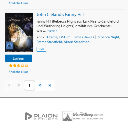
Ähnliche Filme
John Cleland's Fanny Hill
Fanny Hill (Rebecca Night aus 'Lark Rise to Candleford'
und 'Wuthering Heights') erzählt ihre Geschichte,
wie ...
mehr »
2007
|
Drama
,
TV-Film
|
James Hawes
|
Rebecca Night
,
Emma Stansfield
,
Alison Steadman
DVD
Leihen
Ähnliche Filme
Vorherige Seite
Nächste Seite