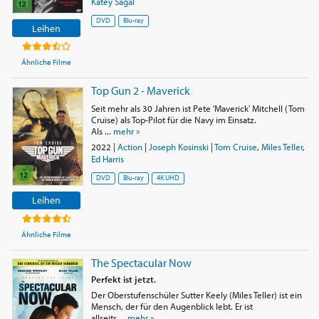
Katey Sagal
DVD
Blu-ray
Leihen
Ähnliche Filme
Top Gun 2 - Maverick
Seit mehr als 30 Jahren ist Pete 'Maverick' Mitchell (Tom
Cruise) als Top-Pilot für die Navy im Einsatz.
Als ...
mehr »
2022
|
Action
|
Joseph Kosinski
|
Tom Cruise
,
Miles Teller
,
Ed Harris
DVD
Blu-ray
4K UHD
Leihen
Ähnliche Filme
The Spectacular Now
Perfekt ist jetzt.
Der Oberstufenschüler Sutter Keely (Miles Teller) ist ein
Mensch, der für den Augenblick lebt. Er ist
allseits ...
mehr »