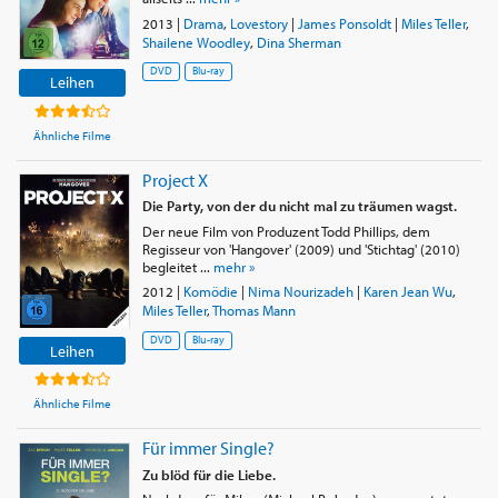
2013
|
Drama
,
Lovestory
|
James Ponsoldt
|
Miles Teller
,
Shailene Woodley
,
Dina Sherman
DVD
Blu-ray
Leihen
Ähnliche Filme
Project X
Die Party, von der du nicht mal zu träumen wagst.
Der neue Film von Produzent Todd Phillips, dem
Regisseur von 'Hangover' (2009) und 'Stichtag' (2010)
begleitet ...
mehr »
2012
|
Komödie
|
Nima Nourizadeh
|
Karen Jean Wu
,
Miles Teller
,
Thomas Mann
DVD
Blu-ray
Leihen
Ähnliche Filme
Für immer Single?
Zu blöd für die Liebe.