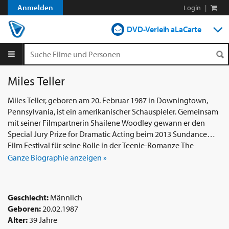
Anmelden
Login
|
DVD-Verleih aLaCarte
DVD-Verleih im Abo
Streamen
Miles Teller
Shop
Miles Teller, geboren am 20. Februar 1987 in Downingtown,
Pennsylvania, ist ein amerikanischer Schauspieler. Gemeinsam
Blog
mit seiner Filmpartnerin Shailene Woodley gewann er den
Special Jury Prize for Dramatic Acting beim 2013 Sundance
Film Festival für seine Rolle in der Teenie-Romanze The
Spectacular Now. BiografieMiles Alexander Teller wurde 1987
Ganze Biographie anzeigen »
als Sohn von Merry Teller, einer Immobilienmaklerin, und Mike
Teller, einem Betriebsingenieur, geboren. Seine Eltern stammen
ursprünglich aus New Jersey. Teller wuchs mit zwei älteren
Geschlecht:
Männlich
Schwestern auf. Er hat englische, irische, polnische,
Geboren:
20.02.1987
französische und russische Wurzeln. In der High School spielte
Alter:
39 Jahre
Miles Saxophon und Schlagzeug, wie er später in dem