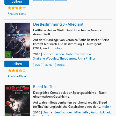
in dem er die Rolle des Dan Aykroyd übernehmen wird.
Leihen
Weiterhin wird er den Superhelden Dr. Reed Richards aka
Mister Fantastic in der neuen Version von Fantastic 4
Ähnliche Filme
verkörpern.
Die Bestimmung 3 - Allegiant
Entfliehe deiner Welt. Durchbreche die Grenzen
deiner Welt.
Auf der Grundlage von Veronica Roths Bestseller-Reihe
kommt hier nach 'Die Bestimmung 1 - Divergent'
(2014) und ...
mehr »
2016
|
Science-Fiction
|
Robert Schwentke
|
Shailene Woodley
,
Theo James
,
Anna Phillips
Leihen
DVD
Blu-ray
Stream
Ähnliche Filme
Bleed for This
Das größte Comeback der Sportgeschichte - Nach
einer wahren Geschichte.
Auf wahren Begebenheiten beruhend, erzählt 'Bleed
for This' die unglaubliche Geschichte eines der ...
mehr »
2016
|
Drama
|
Ben Younger
|
Miles Teller
,
Aaron Eckhart
,