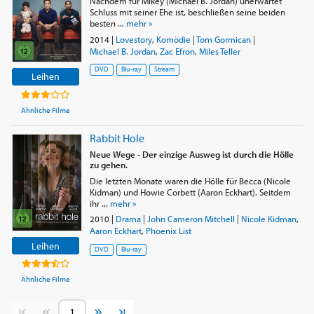
Nachdem für Mikey (Michael B. Jordan) unerwartet
Schluss mit seiner Ehe ist, beschließen seine beiden
besten ...
mehr »
2014
|
Lovestory
,
Komödie
|
Tom Gormican
|
Michael B. Jordan
,
Zac Efron
,
Miles Teller
DVD
Blu-ray
Stream
Leihen
Ähnliche Filme
Rabbit Hole
Neue Wege - Der einzige Ausweg ist durch die Hölle
zu gehen.
Die letzten Monate waren die Hölle für Becca (Nicole
Kidman) und Howie Corbett (Aaron Eckhart). Seitdem
ihr ...
mehr »
2010
|
Drama
|
John Cameron Mitchell
|
Nicole Kidman
,
Aaron Eckhart
,
Phoenix List
Leihen
DVD
Blu-ray
Ähnliche Filme
Vorherige Seite
Nächste Seite