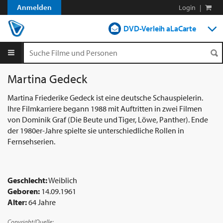
Anmelden
Login
|
DVD-Verleih aLaCarte
DVD-Verleih im Abo
Streamen
Martina Gedeck
Shop
Martina Friederike Gedeck ist eine deutsche Schauspielerin.
Ihre Filmkarriere begann 1988 mit Auftritten in zwei Filmen
Blog
von Dominik Graf (Die Beute und Tiger, Löwe, Panther). Ende
der 1980er-Jahre spielte sie unterschiedliche Rollen in
Fernsehserien.
Geschlecht:
Weiblich
Geboren:
14.09.1961
Alter:
64 Jahre
Copyright/Quelle: