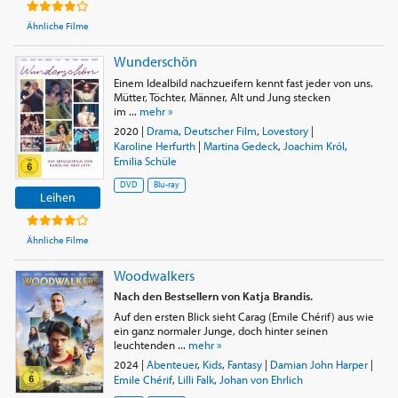
Ähnliche Filme
Wunderschön
Einem Idealbild nachzueifern kennt fast jeder von uns.
Mütter, Töchter, Männer, Alt und Jung stecken
im ...
mehr »
2020
|
Drama
,
Deutscher Film
,
Lovestory
|
Karoline Herfurth
|
Martina Gedeck
,
Joachim Król
,
Emilia Schüle
DVD
Blu-ray
Leihen
Ähnliche Filme
Woodwalkers
Nach den Bestsellern von Katja Brandis.
Auf den ersten Blick sieht Carag (Emile Chérif) aus wie
ein ganz normaler Junge, doch hinter seinen
leuchtenden ...
mehr »
2024
|
Abenteuer
,
Kids
,
Fantasy
|
Damian John Harper
|
Emile Chérif
,
Lilli Falk
,
Johan von Ehrlich