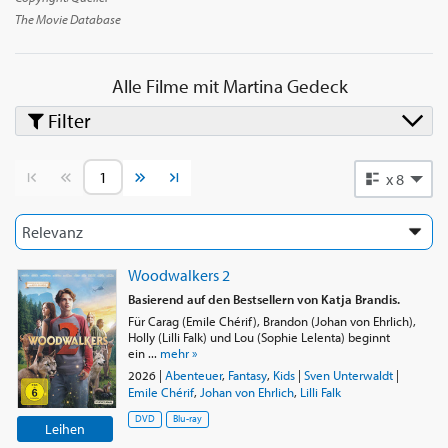
The Movie Database
Alle Filme mit
Martina Gedeck
Filter
Vorherige Seite
Nächste Seite
x 8
Woodwalkers 2
Basierend auf den Bestsellern von Katja Brandis.
Für Carag (Emile Chérif), Brandon (Johan von Ehrlich),
Holly (Lilli Falk) und Lou (Sophie Lelenta) beginnt
ein ...
mehr »
2026
|
Abenteuer
,
Fantasy
,
Kids
|
Sven Unterwaldt
|
Emile Chérif
,
Johan von Ehrlich
,
Lilli Falk
DVD
Blu-ray
Leihen