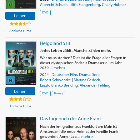
Albrecht Schuch
,
Lilith Stangenberg
,
Charly Hübner
DVD
Leihen
Ähnliche Filme
Helgoland 513
Jedes Leben zählt. Manche zählen mehr.
Wer muss sterben? Dies ist die Frage aller Fragen in
dieser dystopischen Endzeit-Dramaserie. Im Jahr
2039 ...
mehr »
2024
|
Deutscher Film
,
Drama
,
Serie
|
Robert Schwentke
|
Martina Gedeck
,
László Branko Breiding
,
Alexander Fehling
Leihen
DVD
Blu-ray
Ähnliche Filme
Das Tagebuch der Anne Frank
Nach der Emigration aus Frankfurt am Main ist
Amsterdam die neue Heimat der Familie Frank
geworden. Anne (Lea ...
mehr »