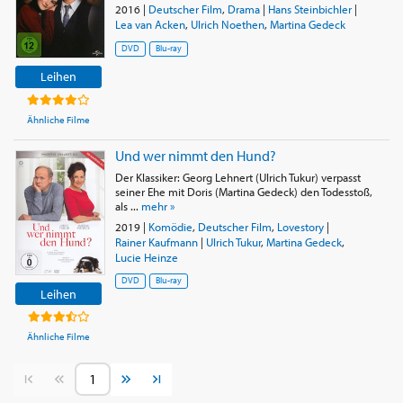
2016
|
Deutscher Film
,
Drama
|
Hans Steinbichler
|
Lea van Acken
,
Ulrich Noethen
,
Martina Gedeck
DVD
Blu-ray
Leihen
Ähnliche Filme
Und wer nimmt den Hund?
Der Klassiker: Georg Lehnert (Ulrich Tukur) verpasst
seiner Ehe mit Doris (Martina Gedeck) den Todesstoß,
als ...
mehr »
2019
|
Komödie
,
Deutscher Film
,
Lovestory
|
Rainer Kaufmann
|
Ulrich Tukur
,
Martina Gedeck
,
Lucie Heinze
DVD
Blu-ray
Leihen
Ähnliche Filme
Vorherige Seite
Nächste Seite