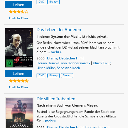
DVD
Blu-ray
Leihen
Ähnliche Filme
Das Leben der Anderen
In einem System der Macht ist nichts privat.
Ost-Berlin, November 1984. Fünf Jahre vor seinem
Ende sichert der DDR-Staat seinen Machtanspruch mit
einem ...
mehr »
2006
|
Drama
,
Deutscher Film
|
Florian Henckel von Donnersmarck
|
Ulrich Tukur
,
Ulrich Mühe
,
Sebastian Koch
Leihen
DVD
Blu-ray
Stream
Ähnliche Filme
Die stillen Trabanten
Nach einem Buch von Clemens Meyer.
Es sind leise Begegnungen am Rande der Stadt, die
abseits der Großstadtlichter die Schwere des Alltags
für ...
mehr »
2022
|
Drama
,
Deutscher Film
|
Thomas Stuber
|