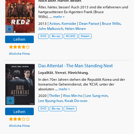
Noch älter. Härter. Besser.
Älter, härter, besser! Auch 2013 sind die erfahrenen und
hartgesottenen Ex-Agenten Frank (Bruce
Willis), ...
mehr »
2013
|
Action
,
Komödie
|
Dean Parisot
|
Bruce Willis
,
John Malkovich
,
Helen Mirren
DVD
Blu-ray
4K UHD
Stream
Leihen
Ähnliche Filme
Das Attentat - The Man Standing Next
Loyalität. Verrat. Hinrichtung.
In den 70er Jahren stehen die Republik Korea und der
koreanische Geheimdienst, die 'KCIA', unter der
absoluten ...
mehr »
2020
|
Thriller
|
Woo Min-ho
|
Lee Sung-min
,
Lee Byung-hun
,
Kwak Do-won
DVD
Blu-ray
Stream
Leihen
Ähnliche Filme