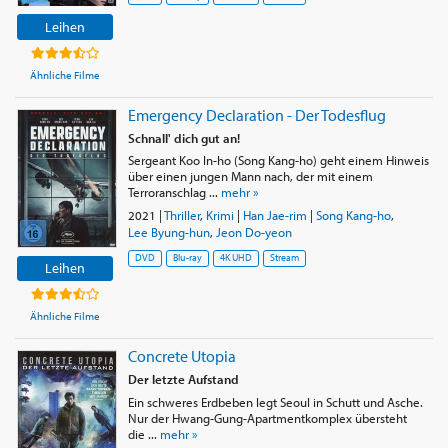
Leihen
Ähnliche Filme
Emergency Declaration - Der Todesflug
Schnall' dich gut an!
Sergeant Koo In-ho (Song Kang-ho) geht einem Hinweis
über einen jungen Mann nach, der mit einem
Terroranschlag ...
mehr »
2021
|
Thriller
,
Krimi
|
Han Jae-rim
|
Song Kang-ho
,
Lee Byung-hun
,
Jeon Do-yeon
DVD
Blu-ray
4K UHD
Stream
Leihen
Ähnliche Filme
Concrete Utopia
Der letzte Aufstand
Ein schweres Erdbeben legt Seoul in Schutt und Asche.
Nur der Hwang-Gung-Apartmentkomplex übersteht
die ...
mehr »