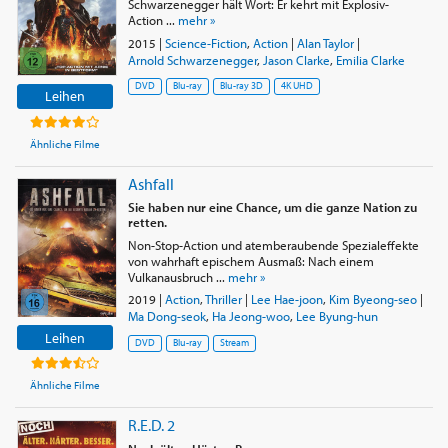
Schwarzenegger hält Wort: Er kehrt mit Explosiv-
Action ...
mehr »
2015
|
Science-Fiction
,
Action
|
Alan Taylor
|
Arnold Schwarzenegger
,
Jason Clarke
,
Emilia Clarke
DVD
Blu-ray
Blu-ray 3D
4K UHD
Leihen
Ähnliche Filme
Ashfall
Sie haben nur eine Chance, um die ganze Nation zu
retten.
Non-Stop-Action und atemberaubende Spezialeffekte
von wahrhaft epischem Ausmaß: Nach einem
Vulkanausbruch ...
mehr »
2019
|
Action
,
Thriller
|
Lee Hae-joon
,
Kim Byeong-seo
|
Ma Dong-seok
,
Ha Jeong-woo
,
Lee Byung-hun
Leihen
DVD
Blu-ray
Stream
Ähnliche Filme
R.E.D. 2