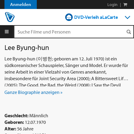
Anmelden
Login
|
DVD-Verleih aLaCarte
DVD-Verleih im Abo
Streamen
Lee Byung-hun
Shop
Lee Byung-hun (이병헌; geboren am 12. Juli 1970) ist ein
südkoreanischer Schauspieler, Sänger und Model. Er wurde für
Blog
seine Arbeit in einer Vielzahl von Genres anerkannt,
insbesondere für Joint Security Area (2000); A Bittersweet Life
(2005); The Good, the Bad, the Weird (2008); I Saw the Devil
(2010); Masquerade (2012); Inside Men (2015); The Man
Ganze Biographie anzeigen »
Standing Next (2020); sowie die Fernsehserien All In (2003), Iris
(2009), Mr. Sunshine (2018) und Our Blues (2022). Im Laufe
seiner Karriere hat er mehrere Auszeichnungen und
Geschlecht:
Männlich
Nominierungen erhalten. In den Vereinigten Staaten ist er
Geboren:
12.07.1970
bekannt für die Darstellung von Storm Shadow in G.I. Joe: The
Alter:
56 Jahre
Rise of Cobra (2009) und dessen Fortsetzung G.I. Joe: