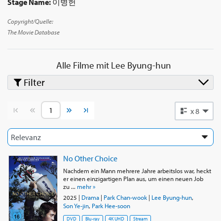
Stage Name:
이병헌
Retaliation (2013). Zu seinen weiteren bemerkenswerten
Hollywood-Filmen gehören Red 2 (2013), Terminator Genisys
Copyright/Quelle:
(2015) und The Magnificent Seven (2016). Er trat außerdem als
The Movie Database
Front Man in der erfolgreichen Netflix-Überlebensserie Squid
Game (2021–2025) auf.
Alle Filme mit
Lee Byung-hun
Filter
Vorherige Seite
Nächste Seite
x 8
No Other Choice
Nachdem ein Mann mehrere Jahre arbeitslos war, heckt
er einen einzigartigen Plan aus, um einen neuen Job
zu ...
mehr »
2025
|
Drama
|
Park Chan-wook
|
Lee Byung-hun
,
Son Ye-jin
,
Park Hee-soon
DVD
Blu-ray
4K UHD
Stream