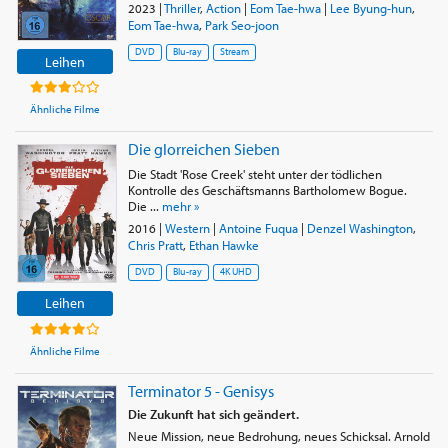
2023
|
Thriller
,
Action
|
Eom Tae-hwa
|
Lee Byung-hun
,
Eom Tae-hwa
,
Park Seo-joon
DVD
Blu-ray
Stream
Leihen
Ähnliche Filme
Die glorreichen Sieben
Die Stadt 'Rose Creek' steht unter der tödlichen
Kontrolle des Geschäftsmanns Bartholomew Bogue.
Die ...
mehr »
2016
|
Western
|
Antoine Fuqua
|
Denzel Washington
,
Chris Pratt
,
Ethan Hawke
DVD
Blu-ray
4K UHD
Leihen
Ähnliche Filme
Terminator 5 - Genisys
Die Zukunft hat sich geändert.
Neue Mission, neue Bedrohung, neues Schicksal. Arnold