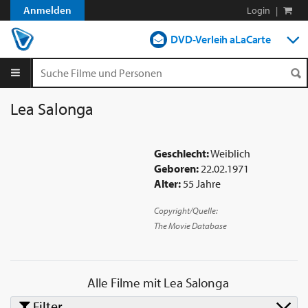
Anmelden
Login
|
DVD-Verleih aLaCarte
DVD-Verleih im Abo
Streamen
Lea Salonga
Shop
Geschlecht:
Weiblich
Blog
Geboren:
22.02.1971
Alter:
55 Jahre
Copyright/Quelle:
The Movie Database
Alle Filme mit
Lea Salonga
Filter