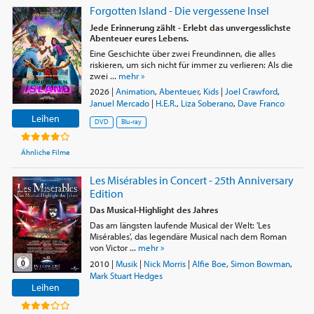
Forgotten Island - Die vergessene Insel
Jede Erinnerung zählt - Erlebt das unvergesslichste
Abenteuer eures Lebens.
Eine Geschichte über zwei Freundinnen, die alles
riskieren, um sich nicht für immer zu verlieren: Als die
zwei ...
mehr »
2026
|
Animation
,
Abenteuer
,
Kids
|
Joel Crawford
,
Januel Mercado
|
H.E.R.
,
Liza Soberano
,
Dave Franco
Leihen
DVD
Blu-ray
Ähnliche Filme
Les Misérables in Concert - 25th Anniversary
Edition
Das Musical-Highlight des Jahres
Das am längsten laufende Musical der Welt: 'Les
Misérables', das legendäre Musical nach dem Roman
von Victor ...
mehr »
2010
|
Musik
|
Nick Morris
|
Alfie Boe
,
Simon Bowman
,
Mark Stuart Hedges
Leihen