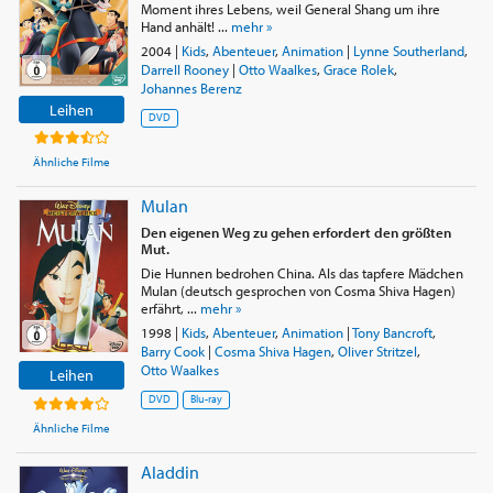
Moment ihres Lebens, weil General Shang um ihre
Hand anhält! ...
mehr »
2004
|
Kids
,
Abenteuer
,
Animation
|
Lynne Southerland
,
Darrell Rooney
|
Otto Waalkes
,
Grace Rolek
,
Johannes Berenz
Leihen
DVD
Ähnliche Filme
Mulan
Den eigenen Weg zu gehen erfordert den größten
Mut.
Die Hunnen bedrohen China. Als das tapfere Mädchen
Mulan (deutsch gesprochen von Cosma Shiva Hagen)
erfährt, ...
mehr »
1998
|
Kids
,
Abenteuer
,
Animation
|
Tony Bancroft
,
Barry Cook
|
Cosma Shiva Hagen
,
Oliver Stritzel
,
Otto Waalkes
Leihen
DVD
Blu-ray
Ähnliche Filme
Aladdin