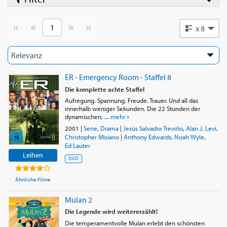
Vorherige Seite
Nächste Seite
x 8
ER - Emergency Room - Staffel 8
Die komplette achte Staffel
Aufregung. Spannung. Freude. Trauer. Und all das
innerhalb weniger Sekunden. Die 22 Stunden der
dynamischen, ...
mehr »
2001
|
Serie
,
Drama
|
Jesús Salvador Treviño
,
Alan J. Levi
,
Christopher Misiano
|
Anthony Edwards
,
Noah Wyle
,
Ed Lauter
Leihen
DVD
Ähnliche Filme
Mulan 2
Die Legende wird weitererzählt!
Die temperamentvolle Mulan erlebt den schönsten