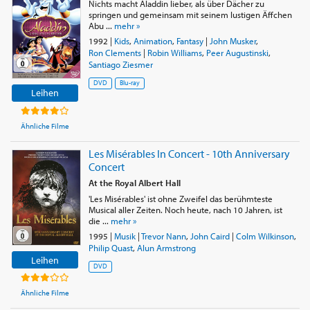
Nichts macht Aladdin lieber, als über Dächer zu
springen und gemeinsam mit seinem lustigen Äffchen
Abu ...
mehr »
1992
|
Kids
,
Animation
,
Fantasy
|
John Musker
,
Ron Clements
|
Robin Williams
,
Peer Augustinski
,
Santiago Ziesmer
DVD
Blu-ray
Leihen
Ähnliche Filme
Les Misérables In Concert - 10th Anniversary
Concert
At the Royal Albert Hall
'Les Misérables' ist ohne Zweifel das berühmteste
Musical aller Zeiten. Noch heute, nach 10 Jahren, ist
die ...
mehr »
1995
|
Musik
|
Trevor Nann
,
John Caird
|
Colm Wilkinson
,
Philip Quast
,
Alun Armstrong
Leihen
DVD
Ähnliche Filme