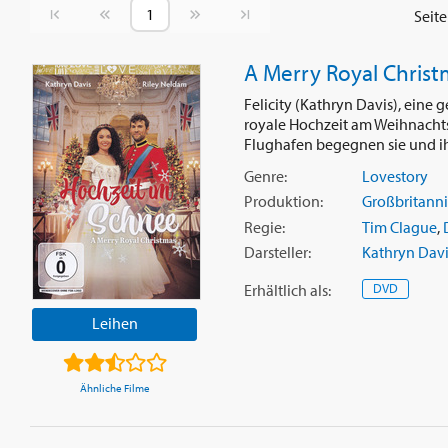
Vorherige Seite
Nächste Seite
Seit
A Merry Royal Christ
Felicity (Kathryn Davis), eine 
royale Hochzeit am Weihnacht
Flughafen begegnen sie und ihr
Genre:
Lovestory
Produktion:
Großbritann
Regie:
Tim Clague
,
Darsteller:
Kathryn Davi
Erhältlich
als
:
DVD
Leihen
Ähnliche Filme