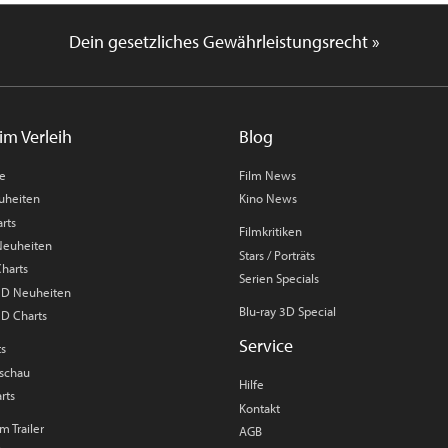
Dein gesetzliches Gewährleistungsrecht »
im Verleih
Blog
me
Film News
uheiten
Kino News
rts
Filmkritiken
 Neuheiten
Stars / Porträts
Charts
Serien Specials
 3D Neuheiten
Blu-ray 3D Special
3D Charts
Service
ts
rschau
Hilfe
rts
Kontakt
m Trailer
AGB