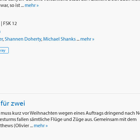
r, so ist ...
mehr »
| FSK 12
n
er
,
Shannen Doherty
,
Michael Shanks
...
mehr »
-ray
für zwei
) muss kurz vor Weihnachten wegen eines Auftrags dringend nach 
esturms fallen sämtliche Flüge und Züge aus. Gemeinsam mit dem
hews (Olivier ...
mehr »