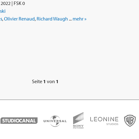
2022 | FSK 0
ski
s
,
Olivier Renaud
,
Richard Waugh
...
mehr »
Seite
1
von
1