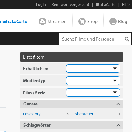
Login
|
Kennwort vergessen?
|
aLaCarte
|
Hilfe
leih aLaCarte
Streamen
Shop
Blog
Liste filtern
Erhältlich im
Medientyp
Film / Serie
Genres
Lovestory
Abenteuer
3
1
Schlagwörter