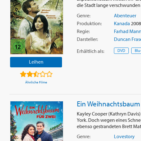
die Stadt lange verschwunden wa
Genre:
Abenteuer
Produktion:
Kanada
2008 
Regie:
Farhad Man
Darsteller:
Duncan Fras
Erhältlich
als
:
DVD
Blu
Leihen
Ähnliche Filme
Ein Weihnachtsbaum 
Kayley Cooper (Kathryn Davis
York. Doch wegen eines Schne
ebenso gestrandeten Brett Matt
Genre:
Lovestory