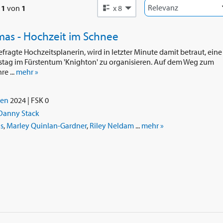
e
1
von
1
x 8
mas - Hochzeit im Schnee
gefragte Hochzeitsplanerin, wird in letzter Minute damit betraut, eine
stag im Fürstentum 'Knighton' zu organisieren. Auf dem Weg zum
e ...
mehr »
ien
2024 | FSK 0
Danny Stack
s
,
Marley Quinlan-Gardner
,
Riley Neldam
...
mehr »