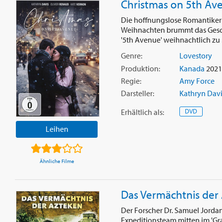
Christmas on 5th Av
Die hoffnungslose Romantikeri
Weihnachten brummt das Geschä
'5th Avenue' weihnachtlich zu .
Genre:
Lovestory
Produktion:
Kanada
2021 
Regie:
Amy Force
Darsteller:
Kathryn Davi
Erhältlich
als
:
DVD
Leihen
Ähnliche Filme
Das Vermächtnis der
Der Forscher Dr. Samuel Jordan
Expeditionsteam mitten im 'G