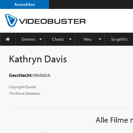
Anmelden
Genres
Charts
Neu
So geht's
Kathryn Davis
Geschlecht:
Weiblich
Copyright/Quelle:
The Movie Database
Alle Filme 