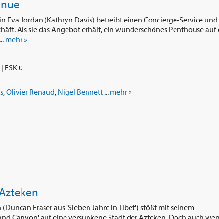
enue
n Eva Jordan (Kathryn Davis) betreibt einen Concierge-Service und
ft. Als sie das Angebot erhält, ein wunderschönes Penthouse auf 
..
mehr »
| FSK 0
s
,
Olivier Renaud
,
Nigel Bennett
...
mehr »
 Azteken
 (Duncan Fraser aus 'Sieben Jahre in Tibet') stößt mit seinem
rand Canyon' auf eine versunkene Stadt der Azteken. Doch auch we