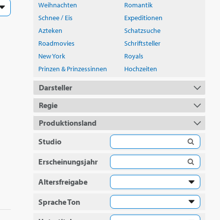
Weihnachten
Romantik
Schnee / Eis
Expeditionen
Azteken
Schatzsuche
Roadmovies
Schriftsteller
New York
Royals
Prinzen & Prinzessinnen
Hochzeiten
Darsteller
Regie
Produktionsland
Studio
Erscheinungsjahr
Altersfreigabe
Sprache Ton