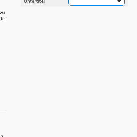
Untertitel
 zu
der
nn