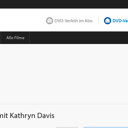
DVD-Verleih im Abo
DVD-Ver
Alle Filme
mit
Kathryn Davis