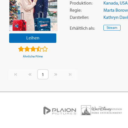
Produktion:
Kanada
,
USA
Regie:
Marta Borow
Darsteller:
Kathryn Davi
Erhältlich
als
:
Stream
Leihen
Ähnliche Filme
Vorherige Seite
Nächste Seite