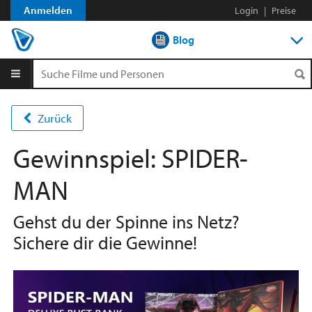
Anmelden
Login
|
Preise
Blog
DVD-Verleih im Abo
DVD-Verleih aLaCarte
Zurück
Streamen
Gewinnspiel: SPIDER-
Shop
MAN
Gehst du der Spinne ins Netz?
Sichere dir die Gewinne!