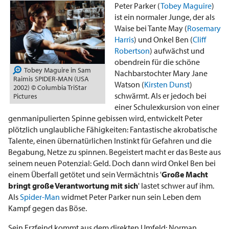
Peter Parker (
Tobey Maguire
)
ist ein normaler Junge, der als
Waise bei Tante May (
Rosemary
Harris
) und Onkel Ben (
Cliff
Robertson
) aufwächst und
obendrein für die schöne
Tobey Maguire in Sam
Nachbarstochter Mary Jane
Raimis SPIDER-MAN (USA
Watson (
Kirsten Dunst
)
2002) © Columbia TriStar
schwärmt. Als er jedoch bei
Pictures
einer Schulexkursion von einer
genmanipulierten Spinne gebissen wird, entwickelt Peter
plötzlich unglaubliche Fähigkeiten: Fantastische akrobatische
Talente, einen übernatürlichen Instinkt für Gefahren und die
Begabung, Netze zu spinnen. Begeistert macht er das Beste aus
seinem neuen Potenzial: Geld. Doch dann wird Onkel Ben bei
einem Überfall getötet und sein Vermächtnis '
Große Macht
bringt große Verantwortung mit sich
' lastet schwer auf ihm.
Als
Spider-Man
widmet Peter Parker nun sein Leben dem
Kampf gegen das Böse.
Sein Erzfeind kommt aus dem direkten Umfeld: Norman