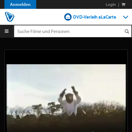
Anmelden
Login
|
DVD-Verleih aLaCarte
DVD-Verleih im Abo
Streamen
Shop
Blog