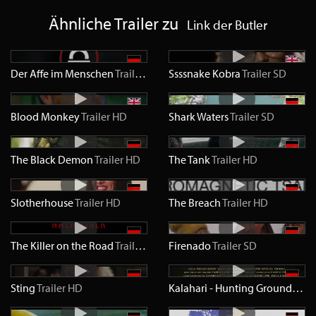
Ähnliche Trailer zu
Link der Butler
Der Affe im Menschen
Trailer
SD
Ssssnake Kobra
Trailer
SD
Blood Monkey
Trailer
HD
Shark Waters
Trailer
SD
The Black Demon
Trailer
HD
The Tank
Trailer
HD
Slotherhouse
Trailer
HD
The Breach
Trailer
HD
The Killer on the Road
Trailer
HD
Firenado
Trailer
SD
Sting
Trailer
HD
Kalahari - Hunting Grounds
Trai