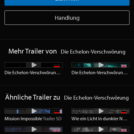
Handlung
Mehr Trailer von
Die Echelon-Verschwörung
Die Echelon-Verschwörung
Trailer
SD
Die Echelon-Verschwörung
Trai
Ähnliche Trailer zu
Die Echelon-Verschwörung
Mission Impossible
Trailer
SD
Wie ein Licht in dunkler Nacht
T