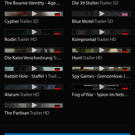
The Bourne Identity - Agent ohne Namen
Die 39 Stufen
Trailer
Trailer
SD
SD
Cypher
Trailer
SD
Blue Motel
Trailer
SD
Rodin
Trailer
HD
Kompromat
Trailer
HD
Die Kairo Verschwörung
Trailer
HD
Hunt
Trailer
HD
Rabbit Hole - Staffel 1
Trailer
HD
Spy Games - Grenzenlose Jagd
Alarum
Trailer
HD
Fog of War - Spion im Nebel
Tra
The Partisan
Trailer
HD