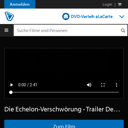
Anmelden
Login
|
DVD-Verleih aLaCarte
DVD-Verleih im Abo
Streamen
Shop
Blog
Die Echelon-Verschwörung - Trailer Deutsch SD
Zum Film