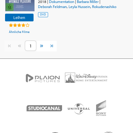
2018
|
Dokumentation
|
Barbara Miller
|
Deborah Feldman
,
Leyla Hussein
,
Rokudenashiko
DVD
Leihen
Ähnliche Filme
Vorherige Seite
Nächste Seite