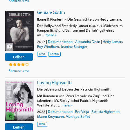
Ähnliche Filme
Geniale Göttin
Ikone & Pionierin - Die Geschichte von Hedy Lamarr.
Der Hollywood-Star Hedy Lamarr (u.a. aus 'Mädchen im
Rampenlicht' und 'Samson und Delilah') galt einst
als ...
mehr »
2017
|
Dokumentation
|
Alexandra Dean
|
Hedy Lamarr
,
Roy Windham
,
Jeanine Basinger
DVD
Stream
Leihen
Ähnliche Filme
Loving Highsmith
Die Leben und Lieben der Patricia Highsmith.
Mit Romanen wie 'Zwei Fremde im Zug' und 'Der
talentierte Mr. Ripley' schuf Patricia Highsmith
Weltliteratur. ...
mehr »
2022
|
Dokumentation
|
Eva Vitija
|
Patricia Highsmith
,
Maren Kroymann
,
Monique Buffet
DVD
Leihen