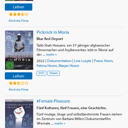
Leihen
Ähnliche Filme
Picknick in Moria
Blue Red Deport
Talib Shah Hossaini, ein 37-jähriger afghanischer
Filmemacher und Asylbewerber, lebt in 'Moria' auf
der ...
mehr »
2022
|
Dokumentation
|
Lina Luzyte
|
Praise Hosin
,
Fatima Hosini
,
Marjan Hosini
DVD
Stream
Leihen
Ähnliche Filme
#Female Pleasure
Fünf Kulturen, fünf Frauen, eine Geschichte.
Fünf mutige, kluge und selbstbestimmte Frauen stehen
im Zentrum von Barbara Millers Dokumentarfilm
'#Female ...
mehr »