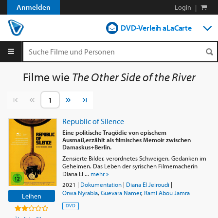
Anmelden
Login
|
DVD-Verleih aLaCarte
DVD-Verleih im Abo
Streamen
Filme wie
The Other Side of the River
Shop
Vorherige Seite
Nächste Seite
Blog
Republic of Silence
Eine politische Tragödie von epischem
Ausmaß,erzählt als filmisches Memoir zwischen
Damaskus+Berlin.
Zensierte Bilder, verordnetes Schweigen, Gedanken im
Geheimen. Das Leben der syrischen Filmemacherin
Diana El ...
mehr »
2021
|
Dokumentation
|
Diana El Jeiroudi
|
Orwa Nyrabia
,
Guevara Namer
,
Rami Abou Jamra
Leihen
DVD