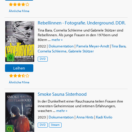
Ähnliche Filme
Rebellinnen - Fotografie. Underground. DDR.
Tina Bara, Cornelia Schleime und Gabriele Stötzer sind
Rebellinnen. Als junge Frauen in den 1970ern und
80ern ...
mehr »
2022
|
Dokumentation
|
Pamela Meyer-Arndt
|
Tina Bara
,
Cornelia Schleime
,
Gabriele Stötzer
DVD
Leihen
Ähnliche Filme
Smoke Sauna Sisterhood
In der Dunkelheit einer Rauchsauna teilen Frauen ihre
innersten Geheimnisse und intimen Erfahrungen,
waschen ...
mehr »
2023
|
Dokumentation
|
Anna Hints
|
Kadi Kivilo
DVD
Stream