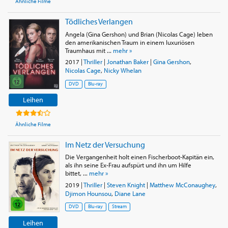
Ähnliche Filme
Tödliches Verlangen
Angela (Gina Gershon) und Brian (Nicolas Cage) leben
den amerikanischen Traum in einem luxuriösen
Traumhaus mit ...
mehr »
2017
|
Thriller
|
Jonathan Baker
|
Gina Gershon
,
Nicolas Cage
,
Nicky Whelan
DVD
Blu-ray
Leihen
Ähnliche Filme
Im Netz der Versuchung
Die Vergangenheit holt einen Fischerboot-Kapitän ein,
als ihn seine Ex-Frau aufspürt und ihn um Hilfe
bittet, ...
mehr »
2019
|
Thriller
|
Steven Knight
|
Matthew McConaughey
,
Djimon Hounsou
,
Diane Lane
DVD
Blu-ray
Stream
Leihen