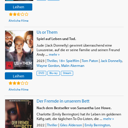
Leihen
Ähnliche Filme
Us or Them
Spiel auf Leben und Tod.
Jude (Jack Donnelly) gewinnt überraschend eine
Luxusreise, auf die er seine Familie und seinen Freund
Andy ...
mehr »
2023
|
Thriller
,
18+ Spielfilm
|
Tom Paton
|
Jack Donnelly
,
Wayne Gordon
,
Malin Akerman
DVD
Blu-ray
Stream
Leihen
Ähnliche Filme
Der Fremde in unserem Bett
Nach dem Bestseller von Samantha Lee Howe.
Charlotte (Emily Berrington) hat ihr Leben im goldenen
Käfig satt, die täglichen To-Do-Listen, die ...
mehr »
2022
|
Thriller
|
Giles Alderson
|
Emily Berrington
,