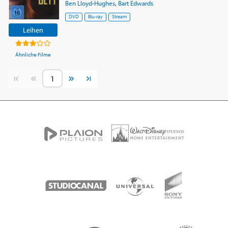
Ben Lloyd-Hughes
,
Bart Edwards
DVD
Blu-ray
Stream
Leihen
Ähnliche Filme
Vorherige Seite
Nächste Seite