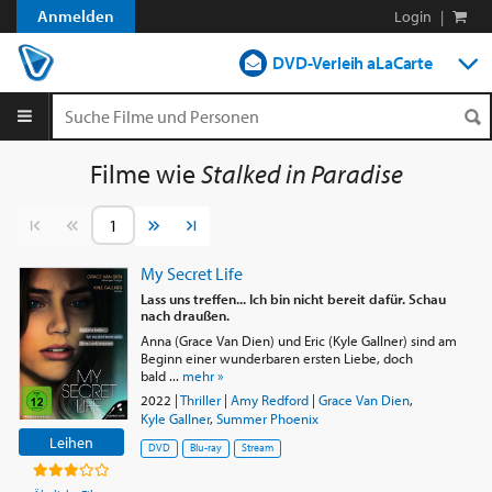
Anmelden
Login
|
DVD-Verleih aLaCarte
DVD-Verleih im Abo
Streamen
Filme wie
Stalked in Paradise
Shop
Vorherige Seite
Nächste Seite
Blog
My Secret Life
Lass uns treffen... Ich bin nicht bereit dafür. Schau
nach draußen.
Anna (Grace Van Dien) und Eric (Kyle Gallner) sind am
Beginn einer wunderbaren ersten Liebe, doch
bald ...
mehr »
2022
|
Thriller
|
Amy Redford
|
Grace Van Dien
,
Kyle Gallner
,
Summer Phoenix
Leihen
DVD
Blu-ray
Stream