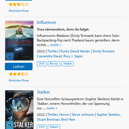
Ähnliche Filme
Influencer
Trau niemandem, dem du folgst.
Influencerin Madison (Emily Tennant) kann ihren Solo-
Backpacking-Trip nach Thailand kaum genießen, denn
nichts ...
mehr »
2022
|
Thriller
|
Kurtis David Harder
|
Emily Tennant
,
Cassandra Naud
,
Rory J. Saper
DVD
Blu-ray
Stream
Leihen
Ähnliche Filme
Stalker
Eine Horrorfilm-Schauspielerin (Sophie Skelton) bleibt in
'Stalker', einem Horrorthriller, der vor Spannung
nur ...
mehr »
2022
|
Thriller
,
Horror
|
Steve Johnson
|
Sophie Skelton
,
Stuart Brennan
,
Bret Hart
DVD
Stream