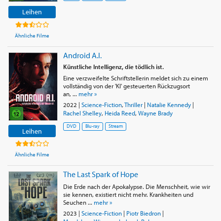
Leihen
Ähnliche Filme
Android A.I.
Künstliche Intelligenz, die tödlich ist.
Eine verzweifelte Schriftstellerin meldet sich zu einem
vollständig von der 'KI' gesteuerten Rückzugsort
an, ...
mehr »
2022
|
Science-Fiction
,
Thriller
|
Natalie Kennedy
|
Rachel Shelley
,
Heida Reed
,
Wayne Brady
DVD
Blu-ray
Stream
Leihen
Ähnliche Filme
The Last Spark of Hope
Die Erde nach der Apokalypse. Die Menschheit, wie wir
sie kennen, existiert nicht mehr. Krankheiten und
Seuchen ...
mehr »
2023
|
Science-Fiction
|
Piotr Biedron
|