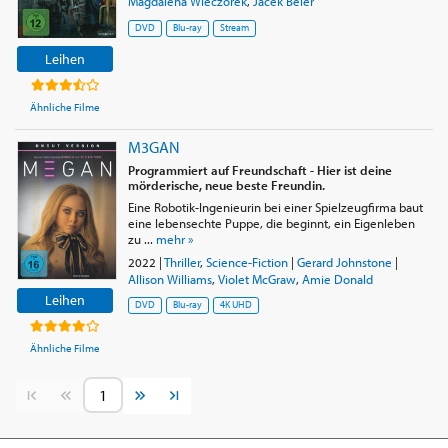
Magdalena Wieczorek
,
Jacek Beler
DVD
Blu-ray
Stream
Leihen
Ähnliche Filme
M3GAN
Programmiert auf Freundschaft - Hier ist deine
mörderische, neue beste Freundin.
Eine Robotik-Ingenieurin bei einer Spielzeugfirma baut
eine lebensechte Puppe, die beginnt, ein Eigenleben
zu ...
mehr »
2022
|
Thriller
,
Science-Fiction
|
Gerard Johnstone
|
Allison Williams
,
Violet McGraw
,
Amie Donald
Leihen
DVD
Blu-ray
4K UHD
Ähnliche Filme
Vorherige Seite
Nächste Seite