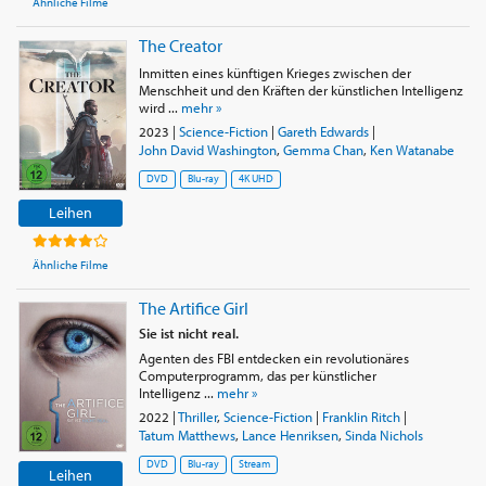
Ähnliche Filme
The Creator
Inmitten eines künftigen Krieges zwischen der
Menschheit und den Kräften der künstlichen Intelligenz
wird ...
mehr »
2023
|
Science-Fiction
|
Gareth Edwards
|
John David Washington
,
Gemma Chan
,
Ken Watanabe
DVD
Blu-ray
4K UHD
Leihen
Ähnliche Filme
The Artifice Girl
Sie ist nicht real.
Agenten des FBI entdecken ein revolutionäres
Computerprogramm, das per künstlicher
Intelligenz ...
mehr »
2022
|
Thriller
,
Science-Fiction
|
Franklin Ritch
|
Tatum Matthews
,
Lance Henriksen
,
Sinda Nichols
DVD
Blu-ray
Stream
Leihen