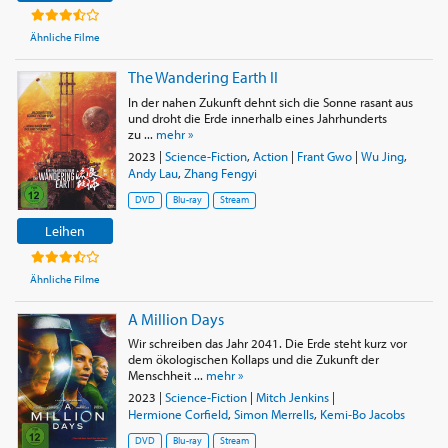
Ähnliche Filme
The Wandering Earth II
In der nahen Zukunft dehnt sich die Sonne rasant aus
und droht die Erde innerhalb eines Jahrhunderts
zu ...
mehr »
2023
|
Science-Fiction
,
Action
|
Frant Gwo
|
Wu Jing
,
Andy Lau
,
Zhang Fengyi
DVD
Blu-ray
Stream
Leihen
Ähnliche Filme
A Million Days
Wir schreiben das Jahr 2041. Die Erde steht kurz vor
dem ökologischen Kollaps und die Zukunft der
Menschheit ...
mehr »
2023
|
Science-Fiction
|
Mitch Jenkins
|
Hermione Corfield
,
Simon Merrells
,
Kemi-Bo Jacobs
DVD
Blu-ray
Stream