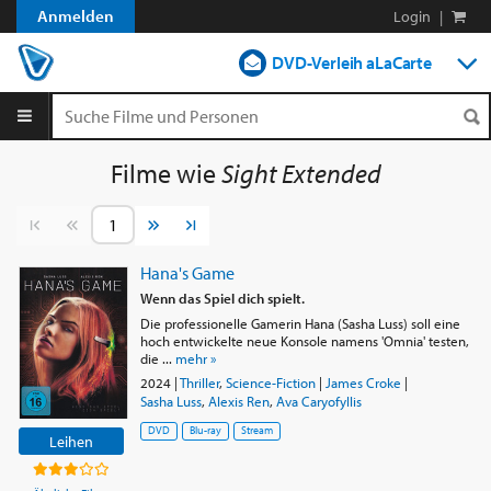
Anmelden
Login
|
DVD-Verleih aLaCarte
DVD-Verleih im Abo
Streamen
Filme wie
Sight Extended
Shop
Vorherige Seite
Nächste Seite
Blog
Hana's Game
Wenn das Spiel dich spielt.
Die professionelle Gamerin Hana (Sasha Luss) soll eine
hoch entwickelte neue Konsole namens 'Omnia' testen,
die ...
mehr »
2024
|
Thriller
,
Science-Fiction
|
James Croke
|
Sasha Luss
,
Alexis Ren
,
Ava Caryofyllis
DVD
Blu-ray
Stream
Leihen