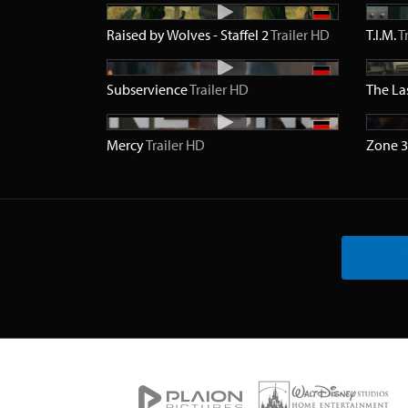
Raised by Wolves - Staffel 2
Trailer
HD
T.I.M.
T
Subservience
Trailer
HD
The La
Mercy
Trailer
HD
Zone 