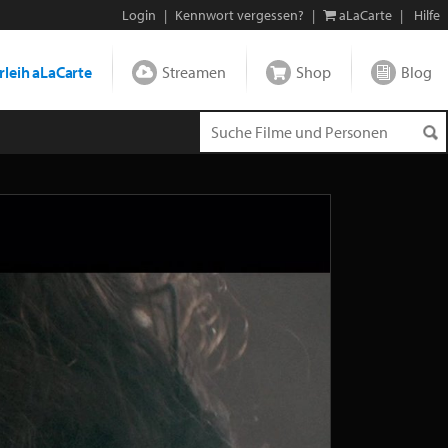
Login
|
Kennwort vergessen?
|
aLaCarte
|
Hilfe
leih aLaCarte
Streamen
Shop
Blog