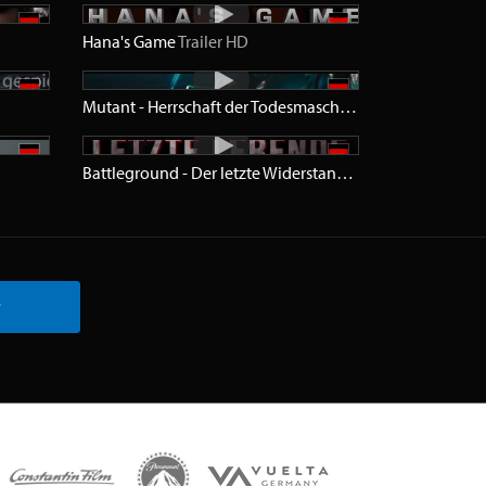
Hana's Game
Trailer
HD
Mutant - Herrschaft der Todesmaschinen
Trailer
HD
Battleground - Der letzte Widerstand
Trailer
HD
r