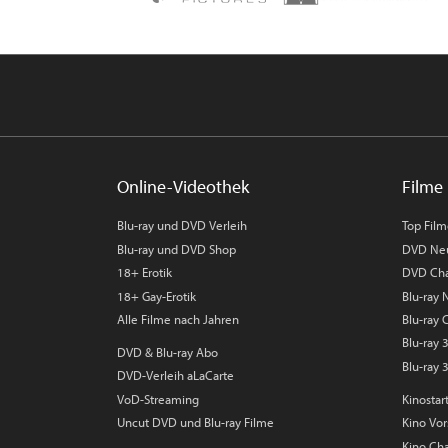
Online-Videothek
Filme 
Blu-ray und DVD Verleih
Top Fil
Blu-ray und DVD Shop
DVD Ne
18+ Erotik
DVD Cha
18+ Gay-Erotik
Blu-ray
Alle Filme nach Jahren
Blu-ray 
Blu-ray
DVD & Blu-ray Abo
Blu-ray 
DVD-Verleih aLaCarte
VoD-Streaming
Kinostar
Uncut DVD und Blu-ray Filme
Kino Vo
Kino Cha