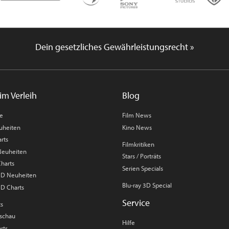
Dein gesetzliches Gewährleistungsrecht »
im Verleih
Blog
me
Film News
uheiten
Kino News
rts
Filmkritiken
 Neuheiten
Stars / Porträts
Charts
Serien Specials
 3D Neuheiten
Blu-ray 3D Special
3D Charts
Service
ts
rschau
Hilfe
rts