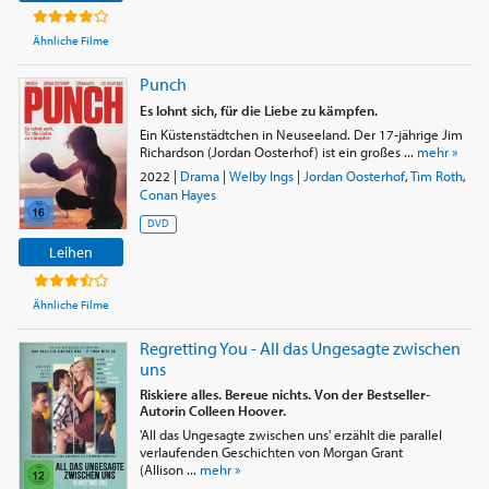
Ähnliche Filme
Punch
Es lohnt sich, für die Liebe zu kämpfen.
Ein Küstenstädtchen in Neuseeland. Der 17-jährige Jim
Richardson (Jordan Oosterhof) ist ein großes ...
mehr »
2022
|
Drama
|
Welby Ings
|
Jordan Oosterhof
,
Tim Roth
,
Conan Hayes
DVD
Leihen
Ähnliche Filme
Regretting You - All das Ungesagte zwischen
uns
Riskiere alles. Bereue nichts. Von der Bestseller-
Autorin Colleen Hoover.
'All das Ungesagte zwischen uns' erzählt die parallel
verlaufenden Geschichten von Morgan Grant
(Allison ...
mehr »