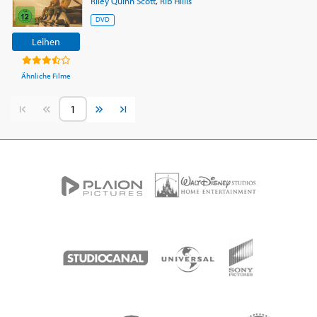
Riley Quinn Scott
,
Rib Hillis
DVD
Leihen
Ähnliche Filme
Vorherige Seite
Nächste Seite