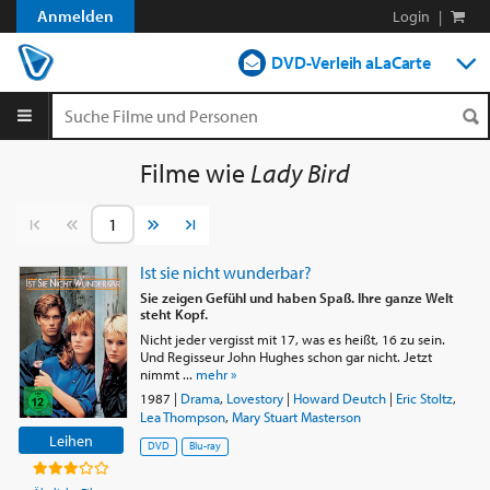
Anmelden
Login
|
DVD-Verleih aLaCarte
DVD-Verleih im Abo
Streamen
Filme wie
Lady Bird
Shop
Vorherige Seite
Nächste Seite
Blog
Ist sie nicht wunderbar?
Sie zeigen Gefühl und haben Spaß. Ihre ganze Welt
steht Kopf.
Nicht jeder vergisst mit 17, was es heißt, 16 zu sein.
Und Regisseur John Hughes schon gar nicht. Jetzt
nimmt ...
mehr »
1987
|
Drama
,
Lovestory
|
Howard Deutch
|
Eric Stoltz
,
Lea Thompson
,
Mary Stuart Masterson
Leihen
DVD
Blu-ray