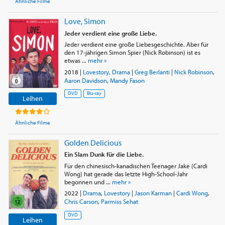
Ähnliche Filme
Love, Simon
Jeder verdient eine große Liebe.
Jeder verdient eine große Liebesgeschichte. Aber für
den 17-jährigen Simon Spier (Nick Robinson) ist es
etwas ...
mehr »
2018
|
Lovestory
,
Drama
|
Greg Berlanti
|
Nick Robinson
,
Aaron Davidson
,
Mandy Fason
DVD
Blu-ray
Leihen
Ähnliche Filme
Golden Delicious
Ein Slam Dunk für die Liebe.
Für den chinesisch-kanadischen Teenager Jake (Cardi
Wong) hat gerade das letzte High-School-Jahr
begonnen und ...
mehr »
2022
|
Drama
,
Lovestory
|
Jason Karman
|
Cardi Wong
,
Chris Carson
,
Parmiss Sehat
DVD
Leihen