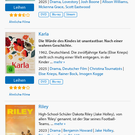
2025
|
Drama
,
Lovestory
|
Josh Boone
|
Allison Williams
,
Mckenna Grace
,
Scott Eastwood
Leihen
DVD
Blu-ray
Stream
Ähnliche Filme
Karla
Die Würde des Kindes ist unantastbar. Nach einer
wahren Geschichte.
1962, Deutschland. Die zwölfjährige Karla (Elise Krieps)
stellt sich mutig einer Welt entgegen, in der
Kinder ...
mehr »
2025
|
Drama
,
Deutscher Film
|
Christina Tournatzés
|
Elise Krieps
,
Rainer Bock
,
Imogen Kogge
Leihen
DVD
Blu-ray
Ähnliche Filme
Riley
High-School-Schüler Dakota Riley (Jake Holley), von
allen 'Riley' genannt, ist der Star seines Football-
Teams, ...
mehr »
2023
|
Drama
|
Benjamin Howard
|
Jake Holley
,