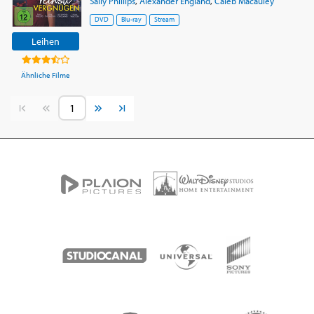
Sally Phillips
,
Alexander England
,
Caleb Macauley
DVD
Blu-ray
Stream
Leihen
Ähnliche Filme
Vorherige Seite
Nächste Seite