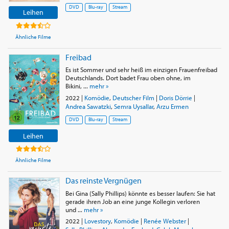
DVD
Blu-ray
Stream
Leihen
Ähnliche Filme
Freibad
Es ist Sommer und sehr heiß im einzigen Frauenfreibad
Deutschlands. Dort badet Frau oben ohne, im
Bikini, ...
mehr »
2022
|
Komödie
,
Deutscher Film
|
Doris Dörrie
|
Andrea Sawatzki
,
Semra Uysallar
,
Arzu Ermen
DVD
Blu-ray
Stream
Leihen
Ähnliche Filme
Das reinste Vergnügen
Bei Gina (Sally Phillips) könnte es besser laufen: Sie hat
gerade ihren Job an eine junge Kollegin verloren
und ...
mehr »
2022
|
Lovestory
,
Komödie
|
Renée Webster
|