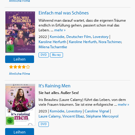
Ähnliche Filme
Einfach mal was Schönes
Während man darauf wartet, dass die eigenen Träume
endlich in Erfüllung gehen, passiert schon mal das
Leben. ...
mehr »
2022
|
Komödie
,
Deutscher Film
,
Lovestory
|
Karoline Herfurth
|
Karoline Herfurth
,
Nora Tschirner
,
Milena Tscharntke
DVD
Blu-ray
Leihen
Ähnliche Filme
It's Raining Men
Sie hat alles. Außer Sex!
Iris Beaulieu (Laure Calamy) führt das Leben, von dem
viele Frauen träumen. Sie ist eine erfolgreiche ...
mehr »
2023
|
Komödie
,
Lovestory
|
Caroline Vignal
|
Laure Calamy
,
Vincent Elbaz
,
Stéphane Mercoyrol
DVD
Leihen