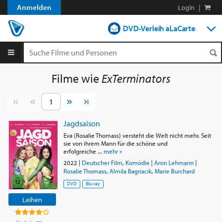
Anmelden
Login
|
DVD-Verleih aLaCarte
DVD-Verleih im Abo
Streamen
Filme wie
ExTerminators
Shop
Vorherige Seite
Nächste Seite
Blog
Jagdsaison
Eva (Rosalie Thomass) versteht die Welt nicht mehr. Seit
sie von ihrem Mann für die schöne und
erfolgreiche ...
mehr »
2022
|
Deutscher Film
,
Komödie
|
Aron Lehmann
|
Rosalie Thomass
,
Almila Bagriacik
,
Marie Burchard
DVD
Blu-ray
Leihen