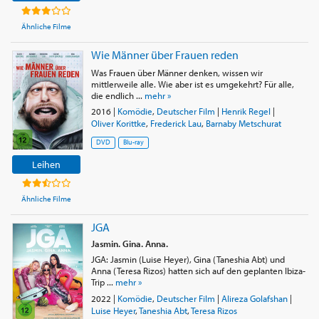
Ähnliche Filme
Wie Männer über Frauen reden
Was Frauen über Männer denken, wissen wir
mittlerweile alle. Wie aber ist es umgekehrt? Für alle,
die endlich ...
mehr »
2016
|
Komödie
,
Deutscher Film
|
Henrik Regel
|
Oliver Korittke
,
Frederick Lau
,
Barnaby Metschurat
DVD
Blu-ray
Leihen
Ähnliche Filme
JGA
Jasmin. Gina. Anna.
JGA: Jasmin (Luise Heyer), Gina (Taneshia Abt) und
Anna (Teresa Rizos) hatten sich auf den geplanten Ibiza-
Trip ...
mehr »
2022
|
Komödie
,
Deutscher Film
|
Alireza Golafshan
|
Luise Heyer
,
Taneshia Abt
,
Teresa Rizos