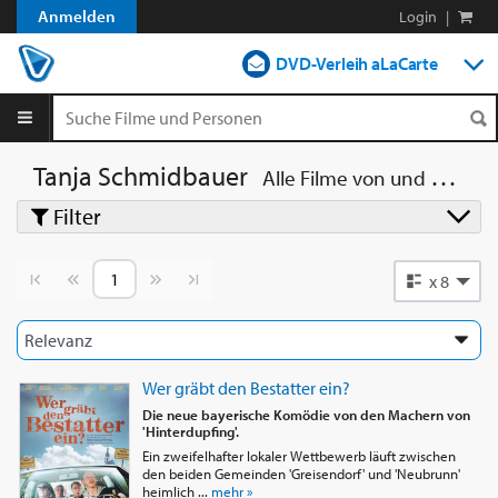
Anmelden
Login
|
DVD-Verleih aLaCarte
DVD-Verleih im Abo
Streamen
Tanja Schmidbauer
Alle Filme von und mit
Tan
Filter
Shop
Blog
Vorherige Seite
Nächste Seite
x 8
Wer gräbt den Bestatter ein?
Die neue bayerische Komödie von den Machern von
'Hinterdupfing'.
Ein zweifelhafter lokaler Wettbewerb läuft zwischen
den beiden Gemeinden 'Greisendorf' und 'Neubrunn'
heimlich ...
mehr »