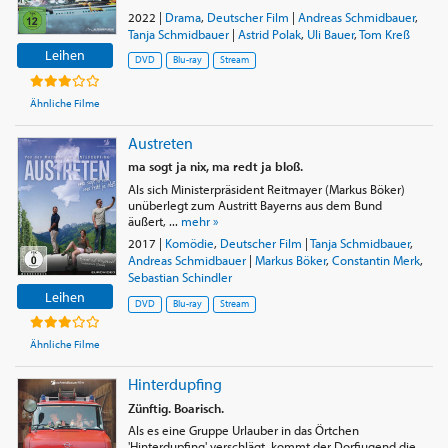
2022
|
Drama
,
Deutscher Film
|
Andreas Schmidbauer
,
Tanja Schmidbauer
|
Astrid Polak
,
Uli Bauer
,
Tom Kreß
Leihen
DVD
Blu-ray
Stream
Ähnliche Filme
Austreten
ma sogt ja nix, ma redt ja bloß.
Als sich Ministerpräsident Reitmayer (Markus Böker)
unüberlegt zum Austritt Bayerns aus dem Bund
äußert, ...
mehr »
2017
|
Komödie
,
Deutscher Film
|
Tanja Schmidbauer
,
Andreas Schmidbauer
|
Markus Böker
,
Constantin Merk
,
Sebastian Schindler
Leihen
DVD
Blu-ray
Stream
Ähnliche Filme
Hinterdupfing
Zünftig. Boarisch.
Als es eine Gruppe Urlauber in das Örtchen
'Hinterdupfing' verschlägt, kommt der Dorfjugend die