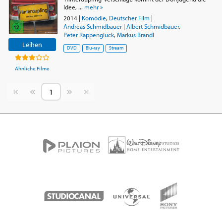
Idee, ...
mehr »
2014
|
Komödie
,
Deutscher Film
|
Andreas Schmidbauer
|
Albert Schmidbauer
,
Peter Rappenglück
,
Markus Brandl
Leihen
DVD
Blu-ray
Stream
Ähnliche Filme
Vorherige Seite
Nächste Seite