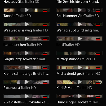
Herz aus Glas
Trailer
SD
Die Geschichte vom Brandner Kaspar
Tannöd
Trailer
SD
Sau Nummer Vier
Trailer
SD
Was weg is, is weg
Trailer
HD
Wer's glaubt wird selig
Trailer
H
Landrauschen
Trailer
HD
Lotti
Trailer
HD
Guglhupfgeschwader
Trailer
HD
Mittagsstunde
Trailer
HD
Kleine schmutzige Briefe
Trailer
HD
Micha denkt groß
Trailer
HD
Extrawurst
Trailer
HD
Karli & Marie
Trailer
HD
Zweigstelle - Bürokratie kennt kein Jenseits
Hundslinger Hochzeit
Trailer
HD
Trailer
H