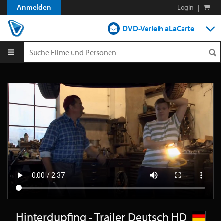
Anmelden
Login
|
DVD-Verleih aLaCarte
DVD-Verleih im Abo
Streamen
Shop
Blog
Hinterdupfing - Trailer Deutsch HD