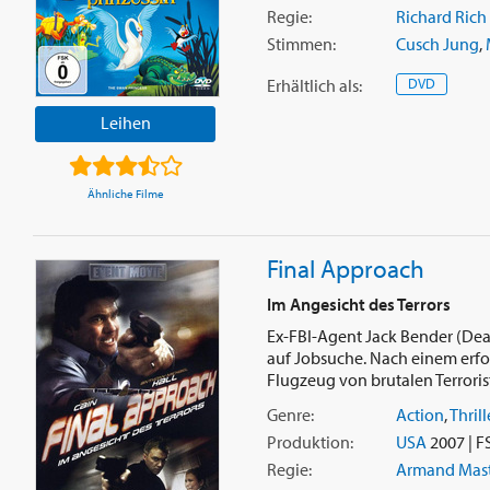
Regie:
Richard Rich
Stimmen:
Cusch Jung
,
Erhältlich
als
:
DVD
Leihen
Ähnliche Filme
Final Approach
Im Angesicht des Terrors
Ex-FBI-Agent Jack Bender (Dea
auf Jobsuche. Nach einem erfo
Flugzeug von brutalen Terrorist
Genre:
Action
,
Thrill
Produktion:
USA
2007 | F
Regie:
Armand Mast