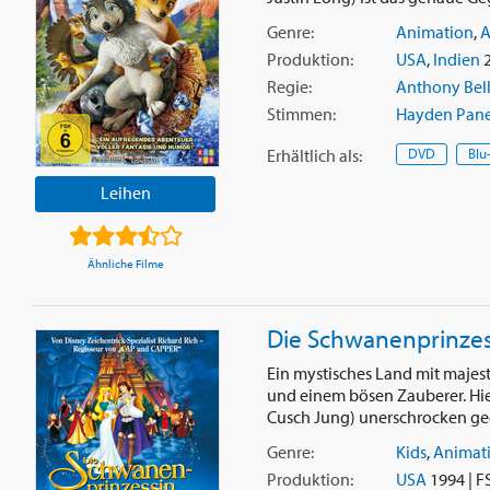
Genre:
Animation
,
A
Produktion:
USA
,
Indien
2
Regie:
Anthony Bel
Stimmen:
Hayden Pane
Erhältlich
als
:
DVD
Blu
Leihen
Ähnliche Filme
Die Schwanenprinzes
Ein mystisches Land mit majes
und einem bösen Zauberer. Hie
Cusch Jung) unerschrocken geg
Genre:
Kids
,
Animat
Produktion:
USA
1994 | F