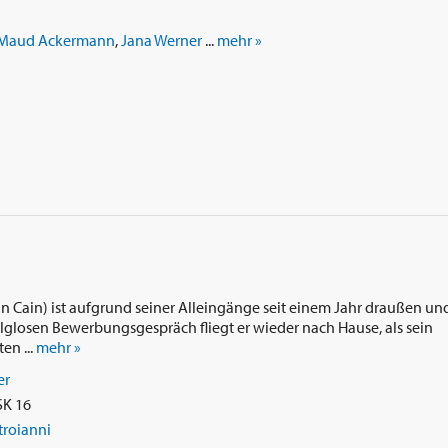
Maud Ackermann
,
Jana Werner
...
mehr »
n Cain) ist aufgrund seiner Alleingänge seit einem Jahr draußen un
lglosen Bewerbungsgespräch fliegt er wieder nach Hause, als sein
en ...
mehr »
er
SK 16
roianni