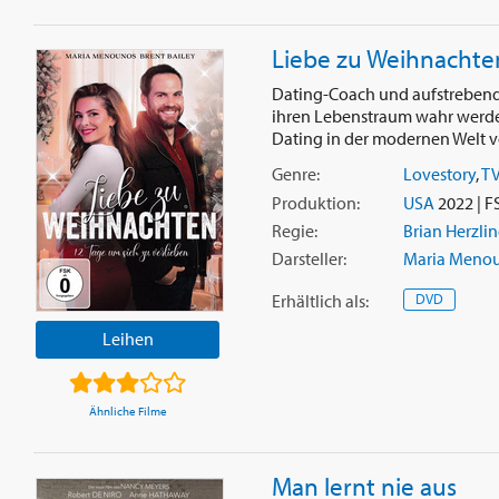
Liebe zu Weihnachten
Dating-Coach und aufstrebende
ihren Lebenstraum wahr werden 
Dating in der modernen Welt vo
Genre:
Lovestory
,
TV
Produktion:
USA
2022 | F
Regie:
Brian Herzli
Darsteller:
Maria Meno
Erhältlich
als
:
DVD
Leihen
Ähnliche Filme
Man lernt nie aus