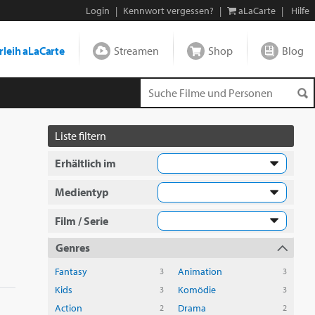
Login
|
Kennwort vergessen?
|
aLaCarte
|
Hilfe
leih aLaCarte
Streamen
Shop
Blog
Liste filtern
Erhältlich im
Medientyp
Film / Serie
Genres
Fantasy
Animation
3
3
Kids
Komödie
3
3
Action
Drama
2
2