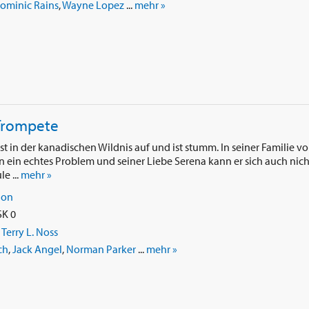
ominic Rains
,
Wayne Lopez
...
mehr »
Trompete
 in der kanadischen Wildnis auf und ist stumm. In seiner Familie v
ein echtes Problem und seiner Liebe Serena kann er sich auch nich
e ...
mehr »
ion
SK 0
,
Terry L. Noss
ch
,
Jack Angel
,
Norman Parker
...
mehr »