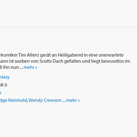
arkomiker Tim Allen) gerät an Heiligabend in eine unerwartete
n ist soeben von Scotts Dach gefallen und liegt bewusstlos im
 ihn nun ...
mehr »
ntasy
SK 0
n
dge Reinhold
,
Wendy Crewson
...
mehr »