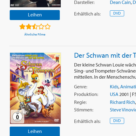
Darsteller:
Dean Cain
,
D
Erhältlich
als
:
DVD
Leihen
Ähnliche Filme
Der Schwan mit der 
Der kleine Schwan Louie wächst
Sing- und Trompeter-Schwänen 
mitteilen. In der Menschenschul
Genre:
Kids
,
Animat
Produktion:
USA
2001 | F
Regie:
Richard Rich
Stimmen:
Steve Vinovi
Erhältlich
als
:
DVD
Leihen