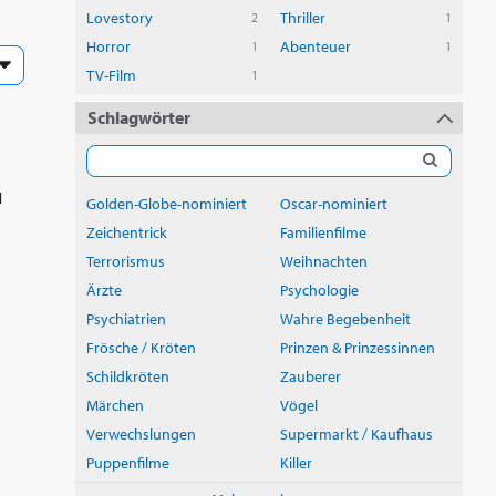
Lovestory
Thriller
2
1
Horror
Abenteuer
1
1
TV-Film
1
Schlagwörter
1
Golden-Globe-nominiert
Oscar-nominiert
Zeichentrick
Familienfilme
Terrorismus
Weihnachten
Ärzte
Psychologie
Psychiatrien
Wahre Begebenheit
Frösche / Kröten
Prinzen & Prinzessinnen
Schildkröten
Zauberer
Märchen
Vögel
Verwechslungen
Supermarkt / Kaufhaus
Puppenfilme
Killer