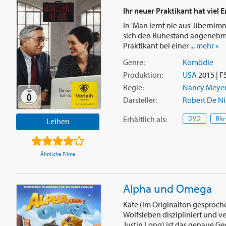
Ihr neuer Praktikant hat viel 
In 'Man lernt nie aus' übernim
sich den Ruhestand angenehmer 
Praktikant bei einer ...
mehr »
Genre:
Komödie
Produktion:
USA
2015 | F
Regie:
Nancy Meyer
Darsteller:
Robert De Ni
Erhältlich
als
:
DVD
Blu
Leihen
Ähnliche Filme
Alpha und Omega
Kate (im Originalton gesproche
Wolfsleben diszipliniert und 
Justin Long) ist das genaue Gege