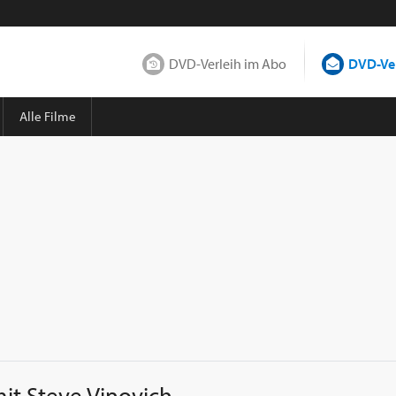
DVD-Verleih im Abo
DVD-Ver
Alle Filme
mit
Steve Vinovich