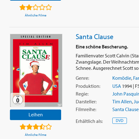
Ähnliche Filme
Santa Clause
Eine schöne Bescherung.
Familienvater Scott Calvin (St
Zwangslage. Der Weihnachtsman
Schnee. Ausgerechnet Scott soll
Genre:
Komödie
,
Fa
Produktion:
USA
1994 | F
Regie:
John Pasqui
Darsteller:
Tim Allen
,
Ju
Filmreihe:
Santa Clause
Leihen
Erhältlich
als
:
DVD
Ähnliche Filme