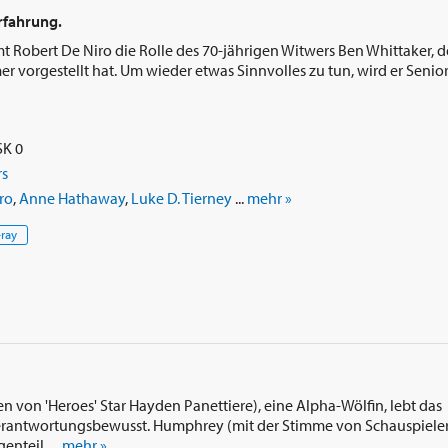
Erfahrung.
mt Robert De Niro die Rolle des 70-jährigen Witwers Ben Whittaker, d
vorgestellt hat. Um wieder etwas Sinnvolles zu tun, wird er Senior
SK 0
s
ro
,
Anne Hathaway
,
Luke D. Tierney
...
mehr »
-ray
n von 'Heroes' Star Hayden Panettiere), eine Alpha-Wölfin, lebt das
verantwortungsbewusst. Humphrey (mit der Stimme von Schauspiele
nteil, ...
mehr »