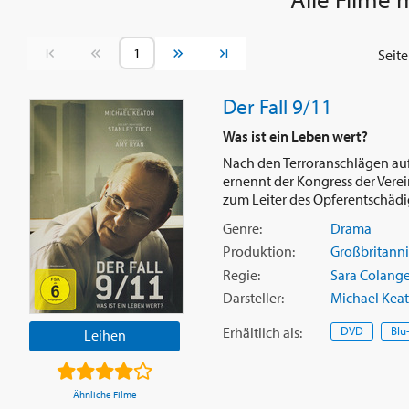
Vorherige Seite
Nächste Seite
Seit
Der Fall 9/11
Was ist ein Leben wert?
Nach den Terroranschlägen auf
ernennt der Kongress der Vere
zum Leiter des Opferentschädi
Genre:
Drama
Produktion:
Großbritann
Regie:
Sara Colang
Darsteller:
Michael Kea
Erhältlich
als
:
DVD
Blu
Leihen
Ähnliche Filme