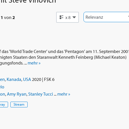
e
1
von
2
x 8
 das 'World Trade Center' und das 'Pentagon' am 11. September 200
inigten Staaten den Staranwalt Kenneth Feinberg (Michael Keaton)
gungsfonds. ...
mehr »
ien
,
Kanada
,
USA
2020 | FSK 6
elo
ton
,
Amy Ryan
,
Stanley Tucci
...
mehr »
-ray
Stream