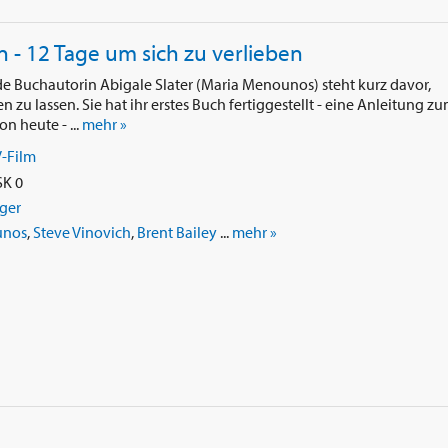
 - 12 Tage um sich zu verlieben
 Buchautorin Abigale Slater (Maria Menounos) steht kurz davor,
zu lassen. Sie hat ihr erstes Buch fertiggestellt - eine Anleitung z
n heute - ...
mehr »
-Film
SK 0
nger
unos
,
Steve Vinovich
,
Brent Bailey
...
mehr »