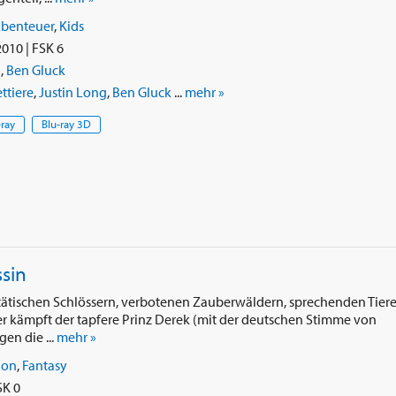
benteuer
,
Kids
010 | FSK 6
l
,
Ben Gluck
ttiere
,
Justin Long
,
Ben Gluck
...
mehr »
-ray
Blu-ray 3D
sin
tätischen Schlössern, verbotenen Zauberwäldern, sprechenden Tier
r kämpft der tapfere Prinz Derek (mit der deutschen Stimme von
en die ...
mehr »
ion
,
Fantasy
SK 0