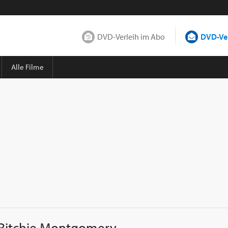
DVD-Verleih im Abo
DVD-Ver
Alle Filme
Ritchie Montgomery