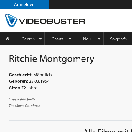
Anmelden
Genres
Charts
Neu
So geht's
Ritchie Montgomery
Geschlecht:
Männlich
Geboren:
23.03.1954
Alter:
72 Jahre
Copyright/Quelle:
The Movie Database
Alle Filme mit