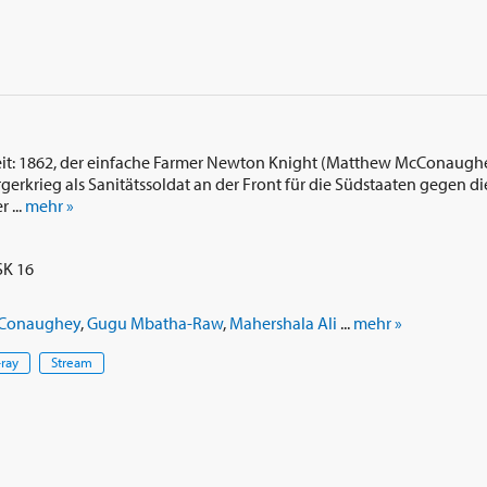
t: 1862, der einfache Farmer Newton Knight (Matthew McConaugh
rkrieg als Sanitätssoldat an der Front für die Südstaaten gegen di
 ...
mehr »
SK 16
Conaughey
,
Gugu Mbatha-Raw
,
Mahershala Ali
...
mehr »
-ray
Stream