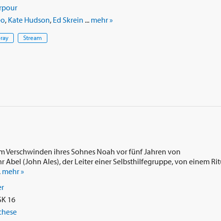
rpour
eo
,
Kate Hudson
,
Ed Skrein
...
mehr »
-ray
Stream
m Verschwinden ihres Sohnes Noah vor fünf Jahren von
r Abel (John Ales), der Leiter einer Selbsthilfegruppe, von einem Rit
.
mehr »
er
SK 16
chese