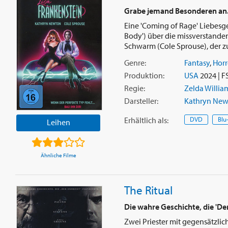
Grabe jemand Besonderen an. W
Eine 'Coming of Rage' Liebesge
Body') über die missverstande
Schwarm (Cole Sprouse), der zuf
Genre:
Fantasy
,
Horr
Produktion:
USA
2024 | F
Regie:
Zelda Willia
Darsteller:
Kathryn Ne
Erhältlich
als
:
DVD
Blu
Leihen
Ähnliche Filme
The Ritual
Die wahre Geschichte, die 'Der 
Zwei Priester mit gegensätzl