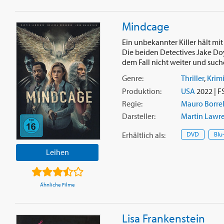
Mindcage
Ein unbekannter Killer hält mi
Die beiden Detectives Jake Do
dem Fall nicht weiter und suche
Genre:
Thriller
,
Krim
Produktion:
USA
2022 | F
Regie:
Mauro Borrel
Darsteller:
Martin Lawr
Erhältlich
als
:
DVD
Blu
Leihen
Ähnliche Filme
Lisa Frankenstein