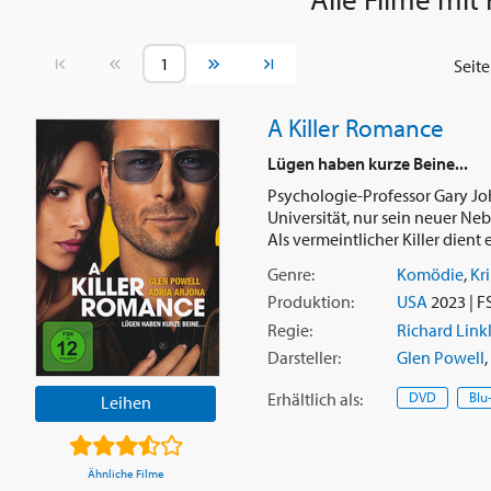
Vorherige Seite
Nächste Seite
Seit
A Killer Romance
Lügen haben kurze Beine...
Psychologie-Professor Gary Jo
Universität, nur sein neuer N
Als vermeintlicher Killer dient er
Genre:
Komödie
,
Kr
Produktion:
USA
2023 | F
Regie:
Richard Link
Darsteller:
Glen Powell
,
Erhältlich
als
:
DVD
Blu
Leihen
Ähnliche Filme