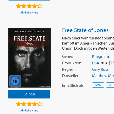
Ähnliche Filme
Free State of Jones
Nach einer wahren Begebenhei
kämpft im Amerikanischen Bürge
Union. Doch mit den Werten der
Genre:
Kriegsfilm
Produktion:
USA
2016 | F
Regie:
Gary Ross
Darsteller:
Matthew Mc
Erhältlich
als
:
DVD
Blu
Leihen
Ähnliche Filme