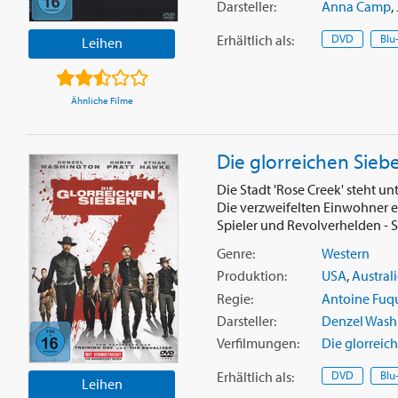
Darsteller:
Anna Camp
,
Erhältlich
als
:
DVD
Blu
Leihen
Ähnliche Filme
Die glorreichen Sieb
Die Stadt 'Rose Creek' steht 
Die verzweifelten Einwohner e
Spieler und Revolverhelden - S
Genre:
Western
Produktion:
USA
,
Austral
Regie:
Antoine Fuq
Darsteller:
Denzel Wash
Verfilmungen:
Die glorreic
Erhältlich
als
:
DVD
Blu
Leihen