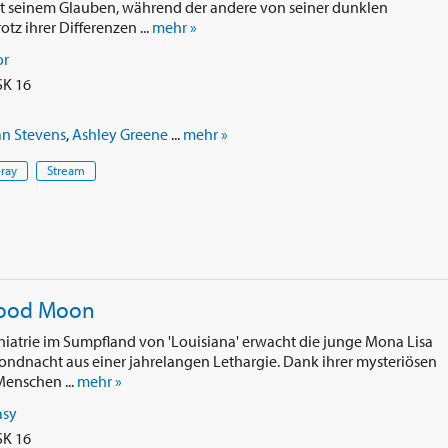
t mit seinem Glauben, während der andere von seiner dunklen
tz ihrer Differenzen ...
mehr »
or
SK 16
n Stevens
,
Ashley Greene
...
mehr »
-ray
Stream
lood Moon
hiatrie im Sumpfland von 'Louisiana' erwacht die junge Mona Lisa
mondnacht aus einer jahrelangen Lethargie. Dank ihrer mysteriösen
Menschen ...
mehr »
asy
SK 16