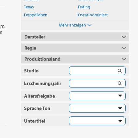
Texas
Dating
Doppelleben
Oscar-nominiert
Mehr anzeigen
em.
in
Darsteller
Regie
Produktionsland
Studio
Erscheinungsjahr
Altersfreigabe
Sprache Ton
Untertitel