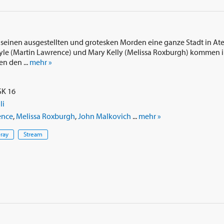
t seinen ausgestellten und grotesken Morden eine ganze Stadt in At
yle (Martin Lawrence) und Mary Kelly (Melissa Roxburgh) kommen 
n den ...
mehr »
i
SK 16
li
ence
,
Melissa Roxburgh
,
John Malkovich
...
mehr »
-ray
Stream