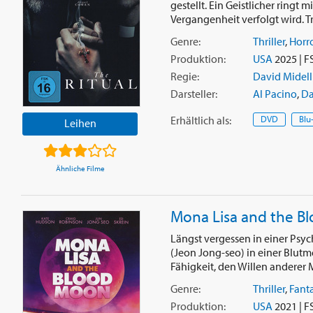
gestellt. Ein Geistlicher ring
Vergangenheit verfolgt wird. Tro
Genre:
Thriller
,
Horr
Produktion:
USA
2025 | F
Regie:
David Midell
Darsteller:
Al Pacino
,
Da
Erhältlich
als
:
DVD
Blu
Leihen
Ähnliche Filme
Mona Lisa and the B
Längst vergessen in einer Psyc
(Jeon Jong-seo) in einer Blut
Fähigkeit, den Willen anderer 
Genre:
Thriller
,
Fant
Produktion:
USA
2021 | F