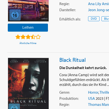
Regie:
Ana Lily Ami
Darsteller:
Jeon Jong-s
Erhältlich
als
:
DVD
Blu
Leihen
Ähnliche Filme
Black Ritual
Die Dunkelheit kehrt zurück.
Cora (Anna Camp) wird seit de
Schuldgefühlen erdrückt. Als ih
erzählt, durch das sie ihr Kind ..
Genre:
Horror
,
Thrill
Produktion:
USA
2023 | F
Regie:
Thomas Mar