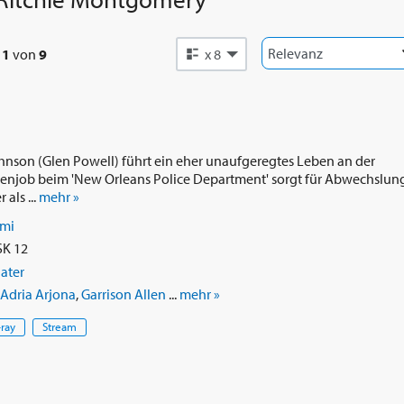
e
1
von
9
x 8
hnson (Glen Powell) führt ein eher unaufgeregtes Leben an der
ebenjob beim 'New Orleans Police Department' sorgt für Abwechslung
 als ...
mehr »
imi
SK 12
later
Adria Arjona
,
Garrison Allen
...
mehr »
-ray
Stream