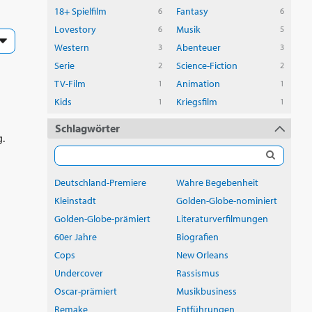
18+ Spielfilm
Fantasy
6
6
Lovestory
Musik
6
5
Western
Abenteuer
3
3
Serie
Science-Fiction
2
2
TV-Film
Animation
1
1
Kids
Kriegsfilm
1
1
Schlagwörter
.
Deutschland-Premiere
Wahre Begebenheit
Kleinstadt
Golden-Globe-nominiert
Golden-Globe-prämiert
Literaturverfilmungen
60er Jahre
Biografien
Cops
New Orleans
Undercover
Rassismus
Oscar-prämiert
Musikbusiness
Remake
Entführungen