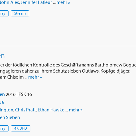
John Ales
,
Jennifer Lafleur
...
mehr »
-ray
Stream
en
unter der tödlichen Kontrolle des Geschäftsmanns Bartholomew Bogue
ngagieren daher zu ihrem Schutz sieben Outlaws, Kopfgeldjäger,
am Chisolm ...
mehr »
ien
2016 | FSK 16
ua
ington
,
Chris Pratt
,
Ethan Hawke
...
mehr »
hen Sieben
-ray
4K UHD