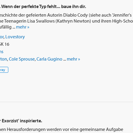
enn der perfekte Typ fehlt... baue ihn dir.
schichte der gefeierten Autorin Diablo Cody (siehe auch 'Jennifer's
ne Teenagerin Lisa Swallows (Kathryn Newton) und ihren High-Scho
ällig ...
mehr »
or
,
Lovestory
SK 16
ms
wton
,
Cole Sprouse
,
Carla Gugino
...
mehr »
-ray
Exorzist' inspirierte.
ichen Herausforderungen werden vor eine gemeinsame Aufgabe