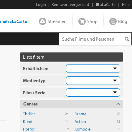
Login
|
Kennwort vergessen?
|
aLaCarte
|
Hilfe
leih aLaCarte
Streamen
Shop
Blog
Liste filtern
Erhältlich im
Medientyp
Film / Serie
Genres
Thriller
Drama
24
20
Krimi
Action
14
12
Horror
Komödie
9
9