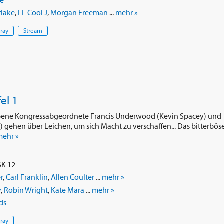
ke
rlake
,
LL Cool J
,
Morgan Freeman
...
mehr »
-ray
Stream
el 1
ebene Kongressabgeordnete Francis Underwood (Kevin Spacey) und
t) gehen über Leichen, um sich Macht zu verschaffen... Das bitterbös
mehr »
SK 12
r
,
Carl Franklin
,
Allen Coulter
...
mehr »
y
,
Robin Wright
,
Kate Mara
...
mehr »
ds
-ray