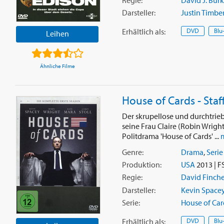
Regie:
David J. Bur
Darsteller:
Justin Timbe
Erhältlich
als
:
DVD
Blu
Leihen
Ähnliche Filme
House of Cards - Staff
Der skrupellose und durchtri
seine Frau Claire (Robin Wrigh
Politdrama 'House of Cards' ...
Genre:
Drama
,
Serie
Produktion:
USA
2013 | F
Regie:
David Finche
Darsteller:
Kevin Space
Serie:
House of Car
Erhältlich
als
:
DVD
Blu