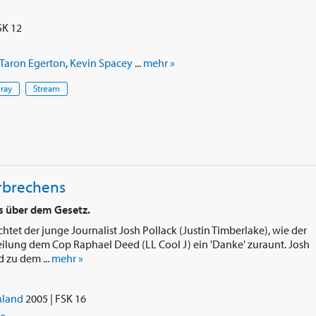
SK 12
Taron Egerton
,
Kevin Spacey
...
mehr »
-ray
Stream
erbrechens
ps über dem Gesetz.
et der junge Journalist Josh Pollack (Justin Timberlake), wie der
eilung dem Cop Raphael Deed (LL Cool J) ein 'Danke' zuraunt. Josh
d zu dem ...
mehr »
i
hland
2005 | FSK 16