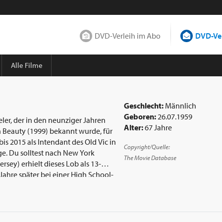
DVD-Verleih im Abo
DVD-Ver
Alle Filme
Geschlecht:
Männlich
Geboren:
26.07.1959
ler, der in den neunziger Jahren
Alter:
67 Jahre
 Beauty (1999) bekannt wurde, für
is 2015 als Intendant des Old Vic in
Copyright/Quelle:
The Movie Database
rsey) erhielt dieses Lob als 13-
ahre später bei einer High School-
ächlich einen Effekt auf das
 werden, sondern er war nun einer.
 in Eugene O’Neills Long Day’s