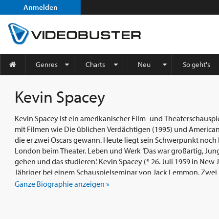
Anmelden
Genres
Charts
Neu
So geht's
Kevin Spacey
Kevin Spacey ist ein amerikanischer Film- und Theaterschauspie
mit Filmen wie Die üblichen Verdächtigen (1995) und American
die er zwei Oscars gewann. Heute liegt sein Schwerpunkt noch b
London beim Theater. Leben und Werk ‘Das war großartig, Junge. Du solltest nach New York
gehen und das studieren.’ Kevin Spacey (* 26. Juli 1959 in New Je
Jähriger bei einem Schauspielseminar von Jack Lemmon. Zwei J
Aufführung von Arthur Millers All My Sons, als er bemerkte tats
Ganze Biographie anzeigen »
Publikum zu haben, wusste er, er wollte nicht nur Schauspieler
Zusammenarbeit mit Jack Lemmon Jack Lemmon wurde in den folgenden Jahren sein wichtigster
Mentor. Beide standen mehrmals gemeinsam auf der Bühne (u.a.