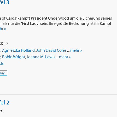
el 3
use of Cards' kämpft Präsident Underwood um die Sicherung seines
 als nur die 'First Lady' sein. Ihre größte Bedrohung ist ihr Kampf
hr »
SK 12
t
,
Agnieszka Holland
,
John David Coles
...
mehr »
y
,
Robin Wright
,
Joanna M. Lewis
...
mehr »
ds
-ray
el 2
z.