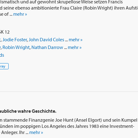
arismatisch und auf gewohnt skrupellose Weise setzen Francis
seine ebenso ambitionierte Frau Claire (Robin Wright) ihren Aufst
 of ...
mehr »
SK 12
t
,
Jodie Foster
,
John David Coles
...
mehr »
y
,
Robin Wright
,
Nathan Darrow
...
mehr »
ds
-ray
laubliche wahre Geschichte.
en stammende Finanzgenie Joe Hunt (Ansel Elgort) und sein Kumpel
ünden im poppigen Los Angeles des Jahres 1983 eine Investment-
nleger. Ihr ...
mehr »