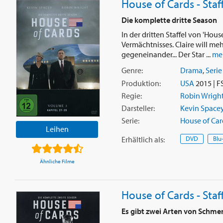
House of Cards - Staff
Die komplette dritte Season
In der dritten Staffel von 'Ho
Vermächtnisses. Claire will mehr
gegeneinander... Der Star ...
me
Genre:
Drama
,
Serie
Produktion:
USA
2015 | F
Regie:
Robin Wrigh
Darsteller:
Kevin Space
Serie:
House of Car
Leihen
Erhältlich
als
:
DVD
Blu
Ähnliche Filme
House of Cards - Staff
Es gibt zwei Arten von Schmer