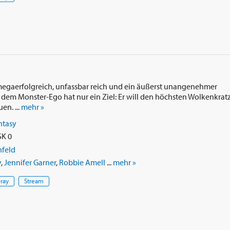
megaerfolgreich, unfassbar reich und ein äußerst unangenehmer
t dem Monster-Ego hat nur ein Ziel: Er will den höchsten Wolkenkrat
n. ...
mehr »
ntasy
SK 0
nfeld
y
,
Jennifer Garner
,
Robbie Amell
...
mehr »
-ray
Stream