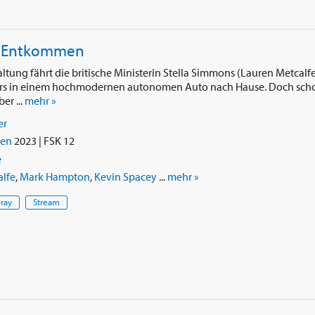
 Augen. In seinem überraschenden
das Leben aus seinen Augen
igt uns, dass er das mysteriöseste
in Entkommen
auch in ‘American Beauty’.
altung fährt die britische Ministerin Stella Simmons (Lauren Metcalf
ters in einem hochmodernen autonomen Auto nach Hause. Doch sch
er ...
mehr »
er
ien
2023 | FSK 12
e
alfe
,
Mark Hampton
,
Kevin Spacey
...
mehr »
-ray
Stream