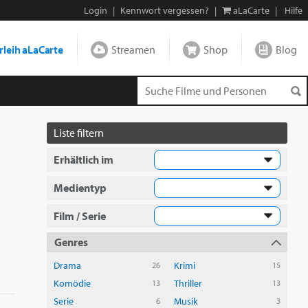
Login
|
Kennwort vergessen?
|
aLaCarte
|
Hilfe
leih aLaCarte
Streamen
Shop
Blog
Liste filtern
Erhältlich im
Medientyp
Film / Serie
Genres
Drama
Krimi
26
15
Komödie
Thriller
13
13
Serie
Musik
6
3