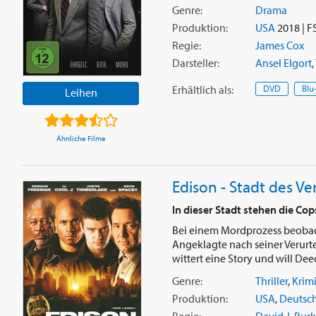
Genre:
Drama
Produktion:
USA
2018 | F
Regie:
James Cox
Darsteller:
Ansel Elgort
,
Erhältlich
als
:
DVD
Blu
Leihen
Ähnliche Filme
Edison - Stadt des V
In dieser Stadt stehen die Co
Bei einem Mordprozess beobacht
Angeklagte nach seiner Verurt
wittert eine Story und will Dee
Genre:
Thriller
,
Krim
Produktion:
USA
,
Deutsc