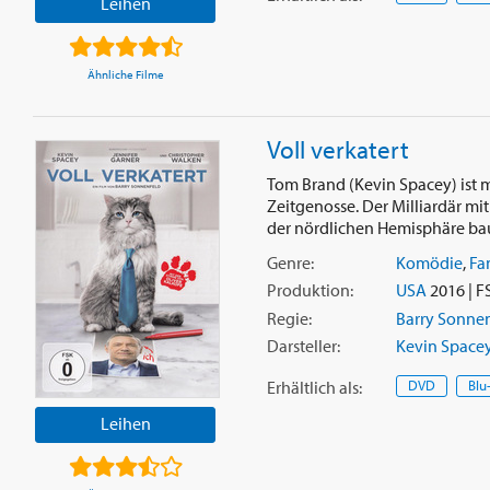
Leihen
Ähnliche Filme
Voll verkatert
Tom Brand (Kevin Spacey) ist 
Zeitgenosse. Der Milliardär mi
der nördlichen Hemisphäre baue
Genre:
Komödie
,
Fa
Produktion:
USA
2016 | F
Regie:
Barry Sonne
Darsteller:
Kevin Space
Erhältlich
als
:
DVD
Blu
Leihen