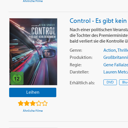
er uns die von Mendes beschriebenen Laserstrahlen in seinen
Ähnliche Filme
Abgang sieht man in einer bewundernswert langen Szene wie 
weicht, dabei stirbt er mit einem Lächeln auf den Lippen und ze
Control - Es gibt ke
Lächeln seit der Garbo besitzt. Eine ähnliche Szene findet sich 
Nach einer politischen Veranst
die Tochter des Premierminis
bald verliert sie die Kontrolle üb
Genre:
Action
,
Thrill
Produktion:
Großbritann
Regie:
Gene Fallaiz
Darsteller:
Lauren Metc
Erhältlich
als
:
DVD
Blu
Leihen
Ähnliche Filme