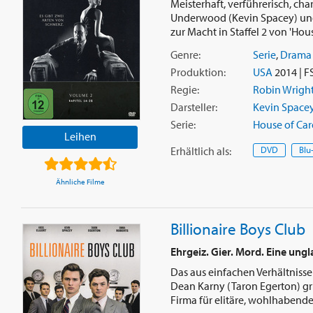
Meisterhaft, verführerisch, ch
Underwood (Kevin Spacey) und 
zur Macht in Staffel 2 von 'House
Genre:
Serie
,
Drama
Produktion:
USA
2014 | F
Regie:
Robin Wrigh
Darsteller:
Kevin Space
Serie:
House of Car
Leihen
Erhältlich
als
:
DVD
Blu
Ähnliche Filme
Billionaire Boys Club
Ehrgeiz. Gier. Mord. Eine ung
Das aus einfachen Verhältniss
Dean Karny (Taron Egerton) gr
Firma für elitäre, wohlhabende A