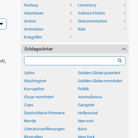
Fantasy
Lovestory
3
2
Abenteuer
Science-Fiction
2
2
Action
Dokumentation
2
2
Animation
Kids
1
1
Kriegsfilm
1
Schlagwörter
t),
Satire
Golden-Globe-prämiert
Washington
Golden-Globe-nominiert
Korruption
Politik
Oscar-nominiert
Journalismus
Cops
Gangster
Deutschland-Premiere
Hollywood
Morde
Neo-noir
Literaturverfilmungen
Büro
Biografien
New York