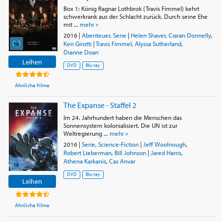
Box 1: König Ragnar Lothbrok (Travis Fimmel) kehrt
schwerkrank aus der Schlacht zurück. Durch seine Ehe
mit ...
mehr »
2016
|
Abenteuer
,
Serie
|
Helen Shaver
,
Ciaran Donnelly
,
Ken Girotti
|
Travis Fimmel
,
Alyssa Sutherland
,
Dianne Doan
Leihen
DVD
Blu-ray
Ähnliche Filme
The Expanse - Staffel 2
Im 24. Jahrhundert haben die Menschen das
Sonnensystem kolonialisiert. Die UN ist zur
Weltregierung ...
mehr »
2016
|
Serie
,
Science-Fiction
|
Jeff Woolnough
,
Robert Lieberman
,
Bill Johnson
|
Jared Harris
,
Athena Karkanis
,
Cas Anvar
DVD
Blu-ray
Leihen
Ähnliche Filme