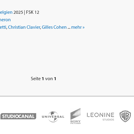
elgien
2025 | FSK 12
neron
tti
,
Christian Clavier
,
Gilles Cohen
...
mehr »
Seite
1
von
1