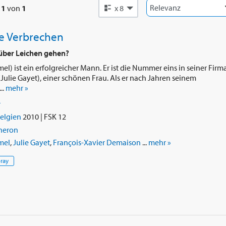
e
1
von
1
x 8
te Verbrechen
 über Leichen gehen?
l) ist ein erfolgreicher Mann. Er ist die Nummer eins in seiner Firm
Julie Gayet), einer schönen Frau. Als er nach Jahren seinem
..
mehr »
r
elgien
2010 | FSK 12
neron
mel
,
Julie Gayet
,
François-Xavier Demaison
...
mehr »
-ray