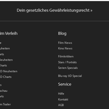
Dein gesetzliches Gewährleistungsrecht »
im Verleih
Blog
me
Film News
uheiten
Kino News
rts
Filmkritiken
 Neuheiten
Stars / Porträts
Charts
Serien Specials
 3D Neuheiten
Blu-ray 3D Special
3D Charts
Service
ts
rschau
Hilfe
rts
Kontakt
m Trailer
AGB