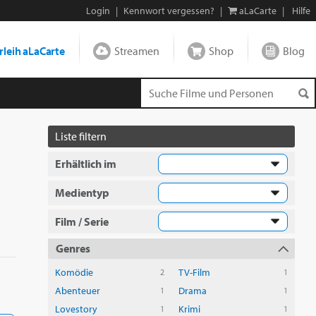
Login
|
Kennwort vergessen?
|
aLaCarte
|
Hilfe
leih aLaCarte
Streamen
Shop
Blog
Liste filtern
Erhältlich im
Medientyp
Film / Serie
Genres
Komödie
TV-Film
2
1
Abenteuer
Drama
1
1
Lovestory
Krimi
1
1