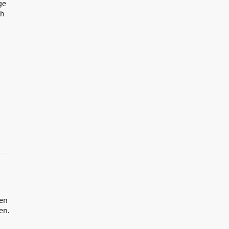
ge
ch
ven
en.