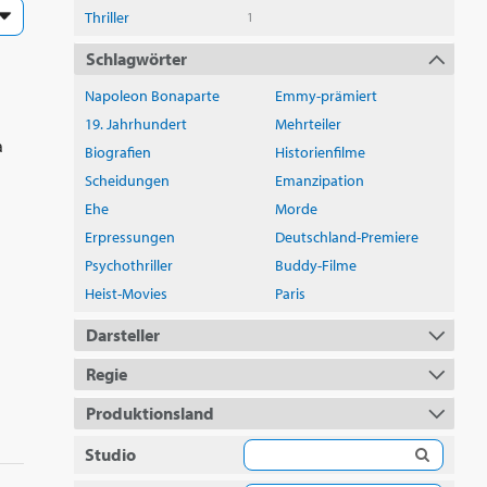
Thriller
1
Schlagwörter
Napoleon Bonaparte
Emmy-prämiert
19. Jahrhundert
Mehrteiler
a
Biografien
Historienfilme
Scheidungen
Emanzipation
Ehe
Morde
Erpressungen
Deutschland-Premiere
Psychothriller
Buddy-Filme
Heist-Movies
Paris
Darsteller
Regie
Produktionsland
Studio