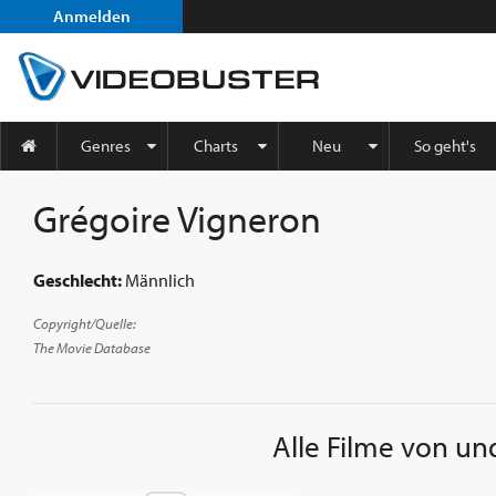
Anmelden
Genres
Charts
Neu
So geht's
Grégoire Vigneron
Geschlecht:
Männlich
Copyright/Quelle:
The Movie Database
Alle Filme von un