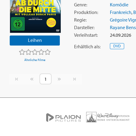
Genre:
Komödie
Produktion:
Frankreich
,
B
Regie:
Grégoire Vig
Darsteller:
Rayane Bense
Verleihstart:
24.09.2026
Leihen
Erhältlich
als
:
DVD
Ähnliche Filme
Vorherige Seite
Nächste Seite