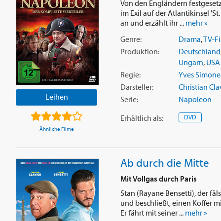
Von den Engländern festgesetzt
im Exil auf der Atlantikinsel 'S
an und erzählt ihr ...
mehr »
Genre:
Drama
,
TV-F
Produktion:
Deutschland
Ungarn
,
USA
Regie:
Yves Simon
Darsteller:
Christian Cla
Leihen
Serie:
Napoleon
Erhältlich
als
:
DVD
Ähnliche Filme
Ab durch die Mitte
Mit Vollgas durch Paris
Stan (Rayane Bensetti), der fä
und beschließt, einen Koffer m
Er fährt mit seiner ...
mehr »