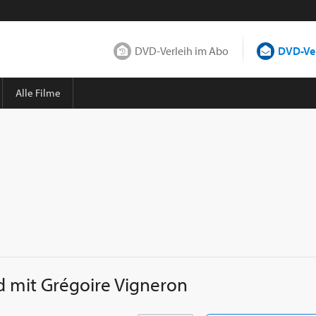
DVD-Verleih im Abo
DVD-Ver
Alle Filme
d mit
Grégoire Vigneron