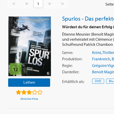
Vorherige Seite
Nächste Seite
Seit
Spurlos - Das perfek
Würdest du für deinen Erfolg
Étienne Meunier (Benoît Magime
und verheiratet mit Clémence (
Schulfreund Patrick Chambon .
Genre:
Krimi
,
Thrille
Produktion:
Frankreich
,
B
Regie:
Grégoire Vig
Darsteller:
Benoît Magi
Erhältlich
als
:
DVD
Blu
Leihen
Ähnliche Filme