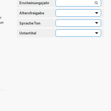
Erscheinungsjahr
Altersfreigabe
r
ner
Sprache Ton
Untertitel