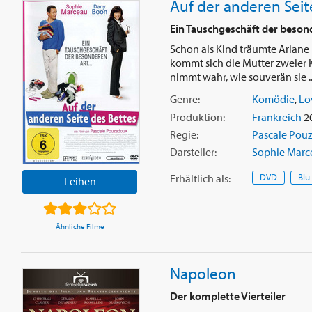
Auf der anderen Seit
Ein Tauschgeschäft der besond
Schon als Kind träumte Ariane 
kommt sich die Mutter zweier K
nimmt wahr, wie souverän sie .
Genre:
Komödie
,
Lo
Produktion:
Frankreich
20
Regie:
Pascale Pou
Darsteller:
Sophie Marc
Erhältlich
als
:
DVD
Blu
Leihen
Ähnliche Filme
Napoleon
Der komplette Vierteiler