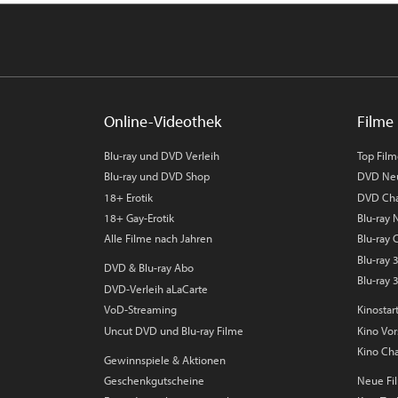
Online-Videothek
Filme 
Blu-ray und DVD Verleih
Top Fil
Blu-ray und DVD Shop
DVD Ne
18+ Erotik
DVD Cha
18+ Gay-Erotik
Blu-ray
Alle Filme nach Jahren
Blu-ray 
Blu-ray
DVD & Blu-ray Abo
Blu-ray 
DVD-Verleih aLaCarte
VoD-Streaming
Kinostar
Uncut DVD und Blu-ray Filme
Kino Vo
Kino Cha
Gewinnspiele & Aktionen
Geschenkgutscheine
Neue Fil