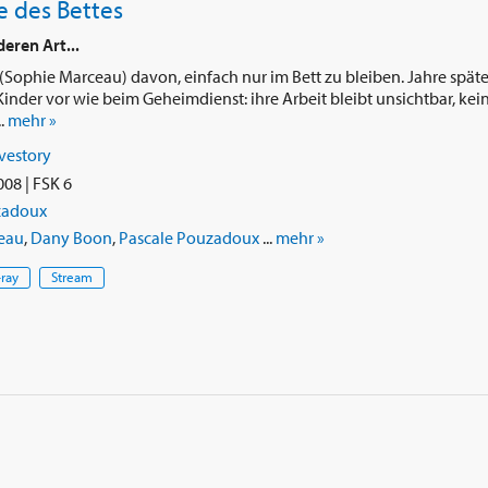
e des Bettes
eren Art...
(Sophie Marceau) davon, einfach nur im Bett zu bleiben. Jahre späte
inder vor wie beim Geheimdienst: ihre Arbeit bleibt unsichtbar, kei
..
mehr »
vestory
08 | FSK 6
zadoux
eau
,
Dany Boon
,
Pascale Pouzadoux
...
mehr »
-ray
Stream