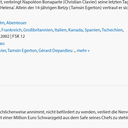
, verbringt Napoléon Bonaparte (Christian Clavier) seine letzten Ta
t. Helena'. Allein der 14-jährigen Betzy (Tamsin Egerton) vertraut er si
ilm
,
Abenteuer
,
Frankreich
,
Großbritannien
,
Italien
,
Kanada
,
Spanien
,
Tschechien
,
2002 | FSK 12
eau
vier
,
Tamsin Egerton
,
Gérard Depardieu
...
mehr »
lschlicherweise annimmt, nicht befördert zu werden, verliert die Ner
it einer Million Euro Schwarzgeld aus dem Safe seines Chefs zu stehl