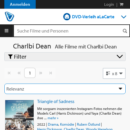
Anmelden
Login
|
DVD-Verleih aLaCarte
DVD-Verleih im Abo
Streamen
Charlbi Dean
Alle Filme mit
Charlbi Dean
Filter
Shop
Blog
Vorherige Seite
Nächste Seite
x 8
Triangle of Sadness
Mit sorgsam inszenierten Instagram-Fotos nehmen die
Models Carl (Harris Dickinson) und Yaya (Charlbi Dean)
ihre ...
mehr »
2022
|
Drama
,
Komödie
|
Ruben Östlund
|
Harris Dickinson
,
Charlbi Dean
,
Woody Harrelson