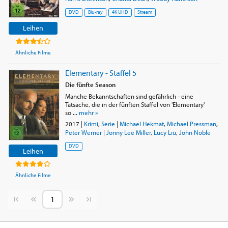
DVD
Blu-ray
4K UHD
Stream
Leihen
Ähnliche Filme
Elementary - Staffel 5
Die fünfte Season
Manche Bekanntschaften sind gefährlich - eine
Tatsache, die in der fünften Staffel von 'Elementary'
so ...
mehr »
2017
|
Krimi
,
Serie
|
Michael Hekmat
,
Michael Pressman
,
Peter Werner
|
Jonny Lee Miller
,
Lucy Liu
,
John Noble
DVD
Leihen
Ähnliche Filme
Vorherige Seite
Nächste Seite