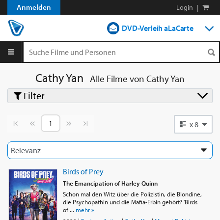
Anmelden
Login
|
DVD-Verleih aLaCarte
DVD-Verleih im Abo
Streamen
Cathy Yan
Alle Filme von
Cathy Yan
Filter
Shop
Blog
Vorherige Seite
Nächste Seite
x 8
Birds of Prey
The Emancipation of Harley Quinn
Schon mal den Witz über die Polizistin, die Blondine,
die Psychopathin und die Mafia-Erbin gehört? 'Birds
of ...
mehr »