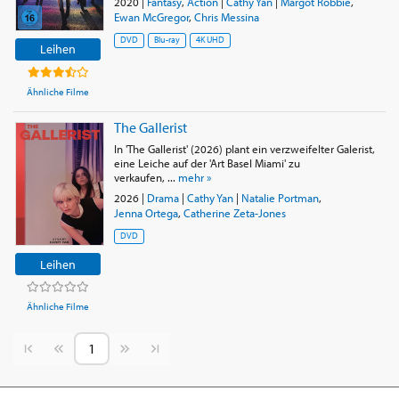
2020
|
Fantasy
,
Action
|
Cathy Yan
|
Margot Robbie
,
Ewan McGregor
,
Chris Messina
DVD
Blu-ray
4K UHD
Leihen
Ähnliche Filme
The Gallerist
In 'The Gallerist' (2026) plant ein verzweifelter Galerist,
eine Leiche auf der 'Art Basel Miami' zu
verkaufen, ...
mehr »
2026
|
Drama
|
Cathy Yan
|
Natalie Portman
,
Jenna Ortega
,
Catherine Zeta-Jones
DVD
Leihen
Ähnliche Filme
Vorherige Seite
Nächste Seite