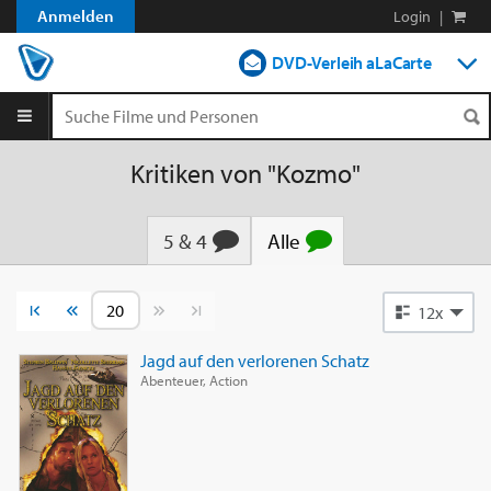
Anmelden
Login
|
DVD-Verleih aLaCarte
DVD-Verleih im Abo
Streamen
Kritiken von "Kozmo"
Shop
5 & 4
Alle
Blog
Vorherige Seite
Nächste Seite
12x
Jagd auf den verlorenen Schatz
Abenteuer, Action