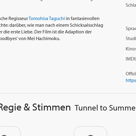
Schl
ische Regisseur
Tomohisa Taguchi
in fantasievollen
hte: darüber, wie man nach einem Schicksalsschlag
Spra
die erste Liebe. Der Film ist die Adaption der
 Goodbyes' von Mei Hachimoku.
Studi
Kinos
IMDb
Offiz
Regie & Stimmen
Tunnel to Summe