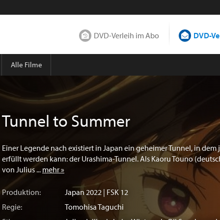
DVD-Verleih im Abo
DVD-Ver
Alle Filme
Tunnel to Summer
Einer Legende nach existiert in Japan ein geheimer Tunnel, in dem
erfüllt werden kann: der Urashima-Tunnel. Als Kaoru Touno (deuts
von Julius ...
mehr »
Produktion:
Japan
2022 | FSK 12
Regie:
Tomohisa Taguchi