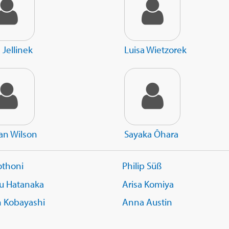
s Jellinek
Luisa Wietzorek
an Wilson
Sayaka Ôhara
othoni
Philip Süß
u Hatanaka
Arisa Komiya
n Kobayashi
Anna Austin