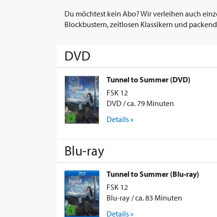
Du möchtest kein Abo? Wir verleihen auch einz
Blockbustern, zeitlosen Klassikern und packend
DVD
Tunnel to Summer (DVD)
FSK 12
DVD / ca. 79 Minuten
Details »
Blu-ray
Tunnel to Summer (Blu-ray)
FSK 12
Blu-ray / ca. 83 Minuten
Details »