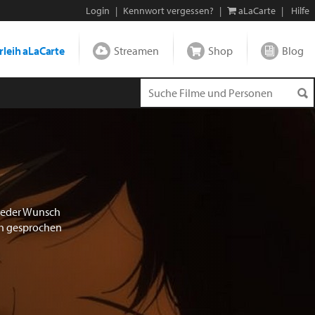
Login
|
Kennwort vergessen?
|
aLaCarte
|
Hilfe
leih aLaCarte
Streamen
Shop
Blog
 jeder Wunsch
ch gesprochen