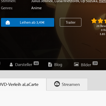
Stimmen:
Julius Jellinek
,
Luisa Wietzorek
,
Oji Suzuka
,
mehr
Genres:
Anime
Leihen ab 3,49€
Trailer
26 Bew
0 Kr
3.85
20
48
Darsteller
Blog
Bilder
DVD-Verleih
aLaCarte
Streamen