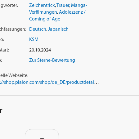
agwörter:
Zeichentrick
,
Trauer
,
Manga-
Verfilmungen
,
Adoleszenz /
Coming of Age
chfassungen:
Deutsch
,
Japanisch
o:
KSM
tart:
20.10.2024
:
Zur Sterne-Bewertung
ielle Webseite:
https://shop.plaion.com/shop/de_DE/productdetail.html?id=1119555
r