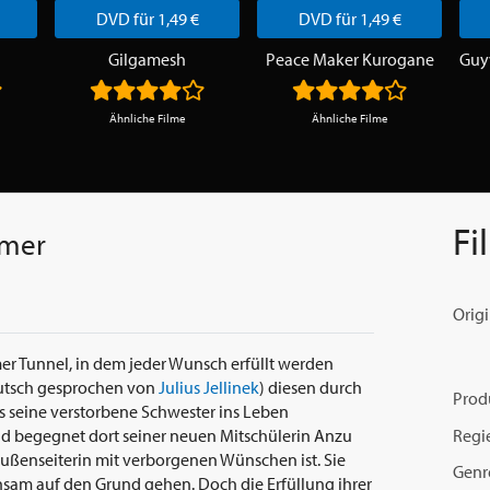
DVD für 1,49 €
DVD für 1,49 €
Gilgamesh
Peace Maker Kurogane
Ähnliche Filme
Ähnliche Filme
Fi
mmer
Origi
mer Tunnel, in dem jeder Wunsch erfüllt werden
eutsch gesprochen von
Julius Jellinek
) diesen durch
Prod
als seine verstorbene Schwester ins Leben
Regi
d begegnet dort seiner neuen Mitschülerin Anzu
 Außenseiterin mit verborgenen Wünschen ist. Sie
Genr
sam auf den Grund gehen. Doch die Erfüllung ihrer