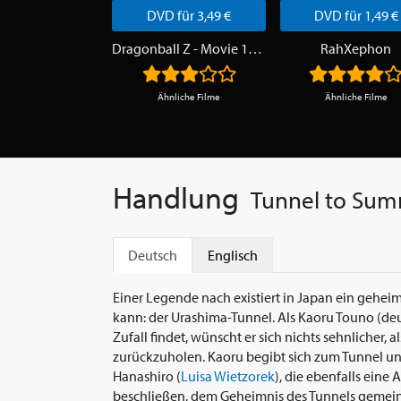
DVD für 3,49 €
DVD für 1,49 €
Dragonball Z - Movie 12 + 13 - Fusion & Drachenfaust
RahXephon
Ähnliche Filme
Ähnliche Filme
Handlung
Tunnel to Su
Deutsch
Englisch
Einer Legende nach existiert in Japan ein gehei
kann: der Urashima-Tunnel. Als Kaoru Touno (d
Zufall findet, wünscht er sich nichts sehnlicher, 
zurückzuholen. Kaoru begibt sich zum Tunnel un
Hanashiro (
Luisa Wietzorek
), die ebenfalls eine
beschließen, dem Geheimnis des Tunnels gemein