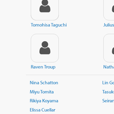
Tomohisa Taguchi
Juliu
Raven Troup
Nath
Nina Schatton
Lin G
Miyu Tomita
Tasuk
Rikiya Koyama
Seira
Elissa Cuellar