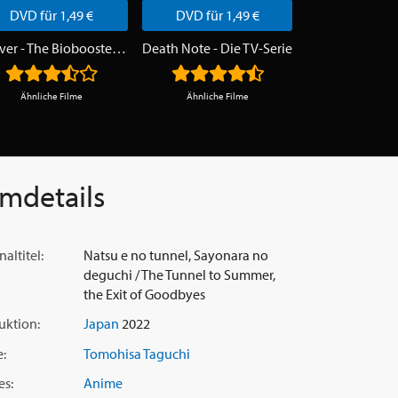
DVD für 1,49 €
DVD für 1,49 €
DVD für 1
Guyver - The Bioboosted Armor
Death Note - Die TV-Serie
Ähnliche Filme
Ähnliche Filme
Ähnliche F
lmdetails
naltitel:
Natsu e no tunnel, Sayonara no
deguchi / The Tunnel to Summer,
the Exit of Goodbyes
uktion:
Japan
2022
e:
Tomohisa Taguchi
es:
Anime