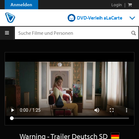
Anmelden
Login
|
DVD-Verleih aLaCarte
DVD-Verleih im Abo
Streamen
Shop
Blog
Warning - Trailer Deutsch SD