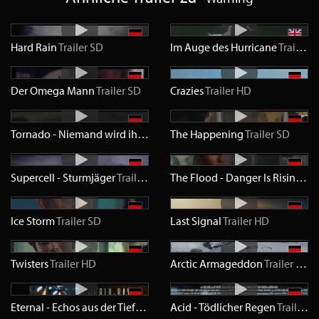
Hard Rain
Trailer
SD
Im Auge des Hurricane
Trailer
S
Der Omega Mann
Trailer
SD
Crazies
Trailer
HD
Tornado - Niemand wird ihm entkommen
The Happening
Trailer
SD
Trailer
SD
Supercell - Sturmjäger
Trailer
HD
The Flood - Danger Is Rising
Tra
Ice Storm
Trailer
SD
Last Signal
Trailer
HD
Twisters
Trailer
HD
Arctic Armageddon
Trailer
HD
Eternal - Echos aus der Tiefe
Trailer
Acid - Tödlicher Regen
HD
Trailer
H