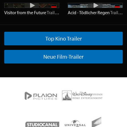
Visitor from the Future
Trailer
HD
Acid - Tödlicher Regen
Trailer
H
Top Kino Trailer
Neue Film-Trailer