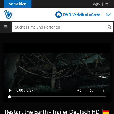
Anmelden
Login
|
DVD-Verleih aLaCarte
DVD-Verleih im Abo
Streamen
Shop
Blog
Restart the Earth - Trailer Deutsch HD