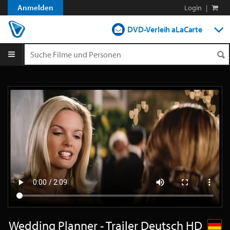
Anmelden
Login
|
DVD-Verleih aLaCarte
DVD-Verleih im Abo
Streamen
Shop
Blog
Wedding Planner - Trailer Deutsch HD