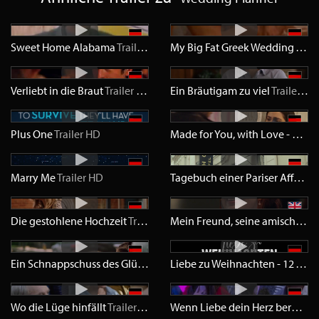
Sweet Home Alabama
Trailer
SD
My Big Fat Greek Wedding
Trail
Verliebt in die Braut
Trailer
SD
Ein Bräutigam zu viel
Trailer
HD
Plus One
Trailer
HD
Made for You, with Love - Mit Liebe für dich gemacht
Marry Me
Trailer
HD
Tagebuch einer Pariser Affäre
Tr
Die gestohlene Hochzeit
Trailer
HD
Mein Freund, seine amische Familie und ich
Ein Schnappschuss des Glücks
Trailer
HD
Liebe zu Weihnachten - 12 Tage um sich zu verlieben
Wo die Lüge hinfällt
Trailer
HD
Wenn Liebe dein Herz berührt
T