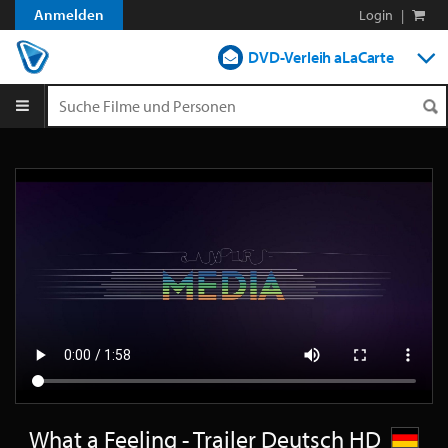
Anmelden
Login
|
DVD-Verleih aLaCarte
DVD-Verleih im Abo
Streamen
Shop
Blog
What a Feeling - Trailer Deutsch HD