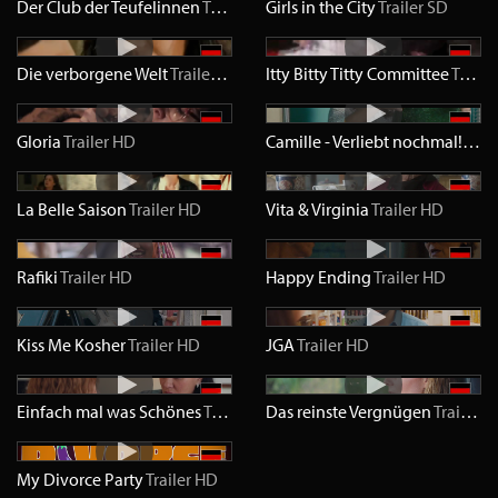
Der Club der Teufelinnen
Trailer
SD
Girls in the City
Trailer
SD
Die verborgene Welt
Trailer
SD
Itty Bitty Titty Committee
Trailer
Gloria
Trailer
HD
Camille - Verliebt nochmal!
Trail
La Belle Saison
Trailer
HD
Vita & Virginia
Trailer
HD
Rafiki
Trailer
HD
Happy Ending
Trailer
HD
Kiss Me Kosher
Trailer
HD
JGA
Trailer
HD
Einfach mal was Schönes
Trailer
HD
Das reinste Vergnügen
Trailer
H
My Divorce Party
Trailer
HD