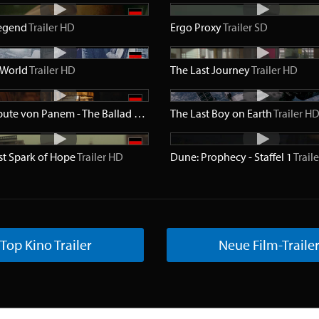
Legend
Trailer
HD
Ergo Proxy
Trailer
SD
 World
Trailer
HD
The Last Journey
Trailer
HD
Die Tribute von Panem - The Ballad of Songbirds & Snakes
The Last Boy on Earth
Trailer
HD
Trailer
H
st Spark of Hope
Trailer
HD
Dune: Prophecy - Staffel 1
Traile
Top Kino Trailer
Neue Film-Traile