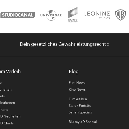
Dein gesetzliches Gewährleistungsrecht »
im Verleih
Blog
me
Film News
uheiten
Kino News
rts
Filmkritiken
 Neuheiten
Stars / Porträts
Charts
Serien Specials
 3D Neuheiten
Blu-ray 3D Special
3D Charts