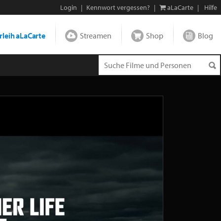
Login
|
Kennwort vergessen?
|
aLaCarte
|
Hilfe
leih aLaCarte
Streamen
Shop
Blog