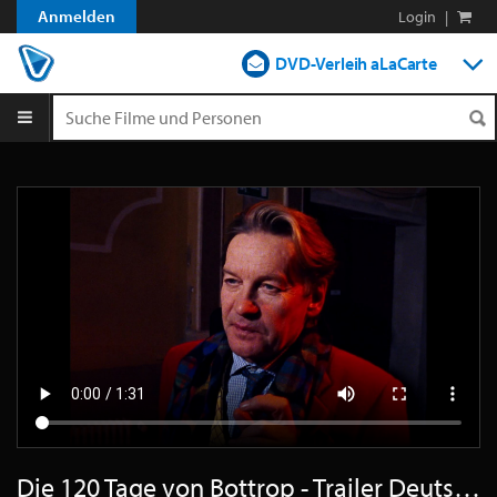
Anmelden
Login
|
DVD-Verleih aLaCarte
DVD-Verleih im Abo
Streamen
Shop
Blog
Die 120 Tage von Bottrop - Trailer Deutsch HD