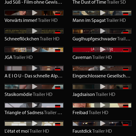
Jud Süß - Film ohne Gewissen
Trailer
The Dust of Time
SD
Trailer
SD
Vorwärts immer!
Trailer
HD
Mann im Spagat
Trailer
HD
Schneeflöckchen
Trailer
HD
Guglhupfgeschwader
Trailer
H
JGA
Trailer
HD
Caveman
Trailer
HD
A E I O U - Das schnelle Alphabet der Liebe
Trailer
HD
Eingeschlossene Gesellschaft
Tr
Stasikomödie
Trailer
HD
Jagdsaison
Trailer
HD
Triangle of Sadness
Trailer
HD
Freibad
Trailer
HD
L'état et moi
Trailer
HD
Faustdick
Trailer
HD