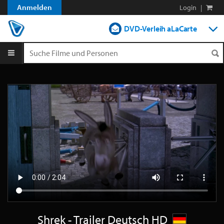
Anmelden
Login
|
DVD-Verleih aLaCarte
DVD-Verleih im Abo
Streamen
Shop
Blog
Shrek - Trailer Deutsch HD