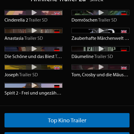
Cinderella 2
Trailer
SD
Dornröschen
Trailer
SD
Anastasia
Trailer
SD
Zauberhafte Märchenwelt - Teil 1
Die Schöne und das Biest
Trailer
SD
Däumeline
Trailer
SD
Joseph
Trailer
SD
Tom, Crosby und die Mäusebrigade
Spirit 2 - Frei und ungezähmt
Trailer
HD
Top Kino Trailer