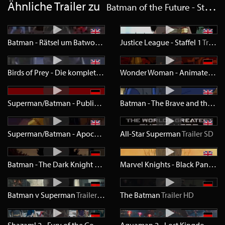
Ähnliche Trailer zu
Batman of the Future - Staffel 1
Batman - Rätsel um Batwoman
Trailer
Justice League - Staffel 1
SD
Trailer
Birds of Prey - Die komplette Serie
Trailer
SD
Wonder Woman - Animated Original Movie
Superman/Batman - Public Enemies
Trailer
SD
Batman - The Brave and the Bold
Superman/Batman - Apocalypse
Trailer
All-Star Superman
SD
Trailer
SD
Batman - The Dark Knight Returns - Teil 1
Trailer
SD
Marvel Knights - Black Panther
Batman v Superman
Trailer
HD
The Batman
Trailer
HD