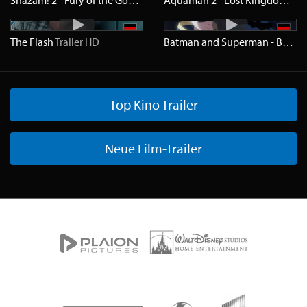
Shazam! 2 - Fury of the Gods
Trailer
HD
Aquaman 2 - Lost Kingdom
Trai
The Flash
Trailer
HD
Batman and Superman - Battle of the Super Sons
Top Kino Trailer
Neue Film-Trailer