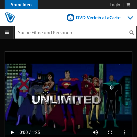
Anmelden
Login
|
DVD-Verleih aLaCarte
DVD-Verleih im Abo
Streamen
Shop
Blog