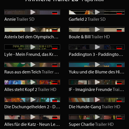
Annie
Trailer
SD
Garfield 2
Trailer
SD
Asterix bei den Olympischen Spielen
Boule & Bill
Trailer
SD
Trailer
HD
Lyle - Mein Freund, das Krokodil
Trailer
HD
Paddington 3 - Paddington in Peru
Raus aus dem Teich
Trailer
HD
Yuku und die Blume des Himalaya
Alles steht Kopf 2
Trailer
HD
IF - Imaginäre Freunde
Trailer
H
Die Dschungelhelden 2 - Die Dschungelhelden auf Weltreise
Die Hunde-Gang
Trailer
HD
Trail
Alles für die Katz - Neun Leben sind nicht genug
Super Charlie
Trailer
Trailer
HD
HD