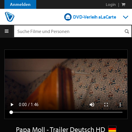
Anmelden
Login
|
DVD-Verleih aLaCarte
DVD-Verleih im Abo
Streamen
Shop
Blog
Papa Moll - Trailer Deutsch HD