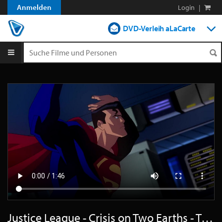
Anmelden
Login
|
DVD-Verleih aLaCarte
DVD-Verleih im Abo
Streamen
Shop
Blog
Justice League - Crisis on Two Earths - Trailer Deutsch HD