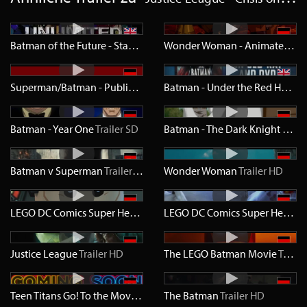
Batman of the Future - Staffel 1
Trailer
SD
Wonder Woman - Animated Original Movie
Superman/Batman - Public Enemies
Trailer
SD
Batman - Under the Red Hood
T
Batman - Year One
Trailer
SD
Batman - The Dark Knight Returns - Teil 2
Batman v Superman
Trailer
HD
Wonder Woman
Trailer
HD
LEGO DC Comics Super Heroes: Justice League - Cosmic Clash
LEGO DC Comics Super Heroes: Justice League - Gefängnisausbruch in Gotham City
Trai
Justice League
Trailer
HD
The LEGO Batman Movie
Trailer
Teen Titans Go! To the Movies
Trailer
The Batman
HD
Trailer
HD