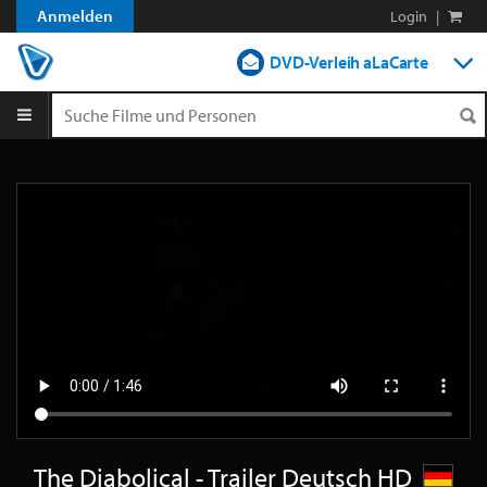
Anmelden
Login
|
DVD-Verleih aLaCarte
DVD-Verleih im Abo
Streamen
Shop
Blog
The Diabolical - Trailer Deutsch HD