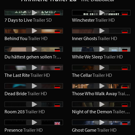
7 Days to Live
Trailer
SD
Winchester
Trailer
HD
Behind You
Trailer
HD
Inner Ghosts
Trailer
HD
Du hättest gehen sollen
Trailer
HD
While We Sleep
Trailer
HD
The Last Rite
Trailer
HD
The Cellar
Trailer
HD
Dead Bride
Trailer
HD
Those Who Walk Away
Trailer
H
Room 203
Trailer
HD
Night of the Demon
Trailer
HD
Presence
Trailer
HD
Ghost Game
Trailer
HD