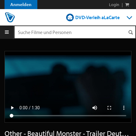
Anmelden
Login
|
DVD-Verleih aLaCarte
DVD-Verleih im Abo
Streamen
Shop
Blog
Other - Beautiful Monster - Trailer Deutsch HD