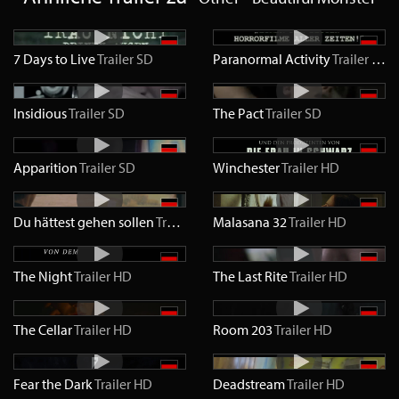
7 Days to Live
Trailer
SD
Paranormal Activity
Trailer
SD
Insidious
Trailer
SD
The Pact
Trailer
SD
Apparition
Trailer
SD
Winchester
Trailer
HD
Du hättest gehen sollen
Trailer
HD
Malasana 32
Trailer
HD
The Night
Trailer
HD
The Last Rite
Trailer
HD
The Cellar
Trailer
HD
Room 203
Trailer
HD
Fear the Dark
Trailer
HD
Deadstream
Trailer
HD