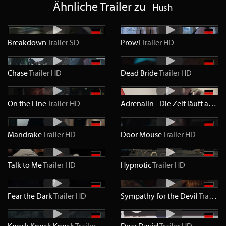
Ähnliche Trailer zu
Hush
Breakdown
Trailer
SD
Prowl
Trailer
HD
Chase
Trailer
HD
Dead Bride
Trailer
HD
On the Line
Trailer
HD
Adrenalin - Die Zeit läuft ab
Trai
Mandrake
Trailer
HD
Door Mouse
Trailer
HD
Talk to Me
Trailer
HD
Hypnotic
Trailer
HD
Fear the Dark
Trailer
HD
Sympathy for the Devil
Trailer