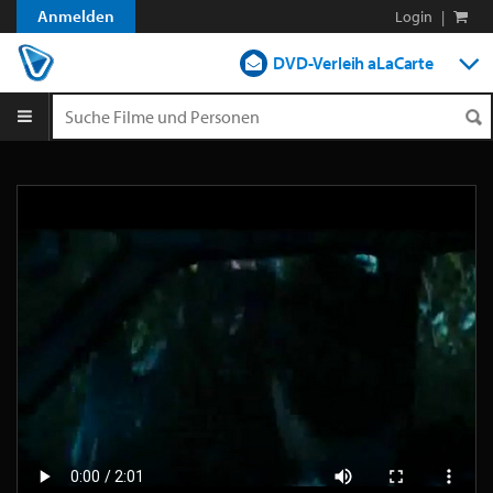
Anmelden
Login
|
DVD-Verleih aLaCarte
DVD-Verleih im Abo
Streamen
Shop
Blog