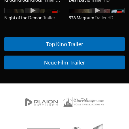
Knock Knock Knock
Trailer
HD
Dear David
Trailer
HD
Night of the Demon
Trailer
HD
578 Magnum
Trailer
HD
Top Kino Trailer
Neue Film-Trailer