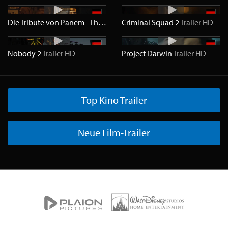
Die Tribute von Panem - The Ballad of Songbirds & Snakes
Criminal Squad 2
Trailer
HD
Trailer
Nobody 2
Trailer
HD
Project Darwin
Trailer
HD
Top Kino Trailer
Neue Film-Trailer