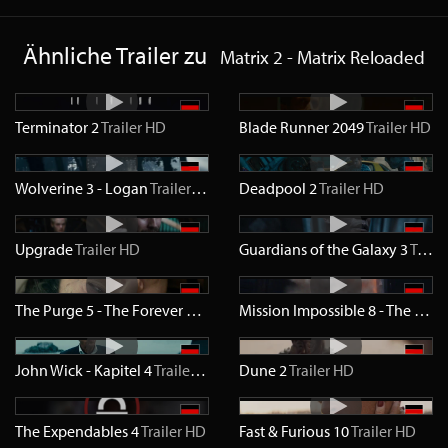
Ähnliche Trailer zu
Matrix 2 - Matrix Reloaded
Terminator 2
Trailer
HD
Blade Runner 2049
Trailer
HD
Wolverine 3 - Logan
Trailer
HD
Deadpool 2
Trailer
HD
Upgrade
Trailer
HD
Guardians of the Galaxy 3
Trailer
The Purge 5 - The Forever Purge
Trailer
HD
Mission Impossible 8 - The Final Reckoning
John Wick - Kapitel 4
Trailer
HD
Dune 2
Trailer
HD
The Expendables 4
Trailer
HD
Fast & Furious 10
Trailer
HD