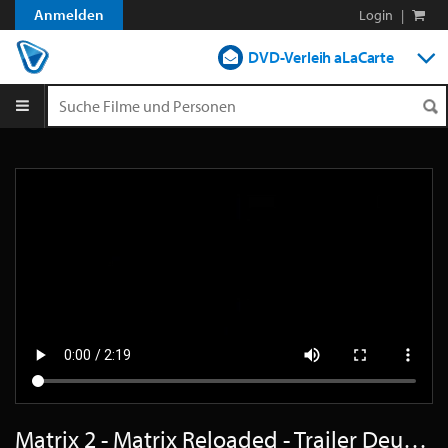
Anmelden
Login
|
DVD-Verleih aLaCarte
DVD-Verleih im Abo
Streamen
Shop
Blog
Matrix 2 - Matrix Reloaded - Trailer Deutsch SD