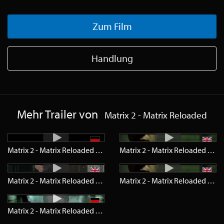
Zum Film
Handlung
Mehr Trailer von
Matrix 2 - Matrix Reloaded
Matrix 2 - Matrix Reloaded
Trailer
SD
Matrix 2 - Matrix Reloaded
Trail
Matrix 2 - Matrix Reloaded
Trailer
SD
Matrix 2 - Matrix Reloaded
Trail
Matrix 2 - Matrix Reloaded
Teaser
SD